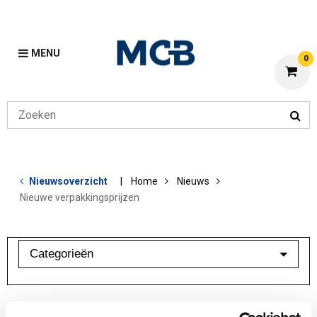
MENU
0
Nieuwsoverzicht
Home
Nieuws
Nieuwe verpakkingsprijzen
Categorieën
Branchebarometer
Mijn MCB
Nieuwe verpakkingsprijzen
Overig