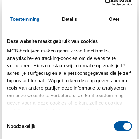
Services
08-04-2022
Staal
Toestemming
Details
Over
Werken bij MCB
De prijsstijgingen van metalen, hout en kunststof hebben
Deze website maakt gebruik van cookies
direct invloed op de prijzen van onze
MCB-bedrijven maken gebruik van functionele-,
verpakkingsmaterialen. We hebben daarom zowel de
analytische- en tracking-cookies om de website te
kostprijzen als de verkoppprijzen opnieuw beoordeeld en
verbeteren. Hiervoor slaan wij informatie op zoals je IP-
vastgesteld.
adres, je surfgedrag en alle persoonsgegevens die je zelf
bij ons achterlaat. Wij gebruiken deze gegevens om met
Nieuwe prijzen:
tools van andere partijen deze informatie te analyseren
De nieuwe prijzen gaan in per 11-4-2022. Naar verwachting
om onze website te verbeteren. Je kunt toestemming
zullen de prijzen per 1-5-2022 opnieuw stijgen.
geven voor al deze cookies of je kunt zelf de cookies
instellen als je niet wilt dat wij bepaalde informatie delen.
Verpakkingsboek: Standaard verpakkingen
Meer informatie over de cookies die wij bijhouden en de
Toestemmingsselectie
We hebben het volledige prijzenoverzicht gebundeld in het
partijen waarmee wij samenwerken vind je in ons
Noodzakelijk
verpakkingsboek: "Standaard verpakking."
cookiebeleid. Bekijk
hier
ons beleid