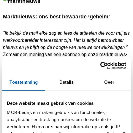
Marktnieuws: ons best bewaarde ‘geheim’
“Ik bekijk de mail elke dag en lees de artikelen die voor mij als
werkvoorbereider interessant zijn. Het is altijd betrouwbaar
nieuws en je blijft op de hoogte van nieuwe ontwikkelingen.”
Zomaar een mening van een abonnee op onze marktnieuws-
service, inmiddels zijn ongeveer 1500 klanten hierop
geabonneerd. Ze krijgen elke dag om 15:00 uur een mail van
MCB met relevant marktnieuws, op maat: de nieuwsberichten
Toestemming
Details
Over
in de mail zijn afgestemd op hun aankopen bij MCB (bijv.
alleen aluminiumnieuws) of op hun branche (bijv. alleen
bouwnieuws). Ze kunnen de nieuwsvoorkeuren ook zelf
Deze website maakt gebruik van cookies
aanpassen.
MCB-bedrijven maken gebruik van functionele-,
Al bijna 20 jaar verzamelt de Marketingafdeling van MCB voor
analytische- en tracking-cookies om de website te
eigen gebruik relevante metaalmarktontwikkelingen. Een
verbeteren. Hiervoor slaan wij informatie op zoals je IP-
speciaal hiervoor ontwikkeld ‘digitaal spinnetje’ struint