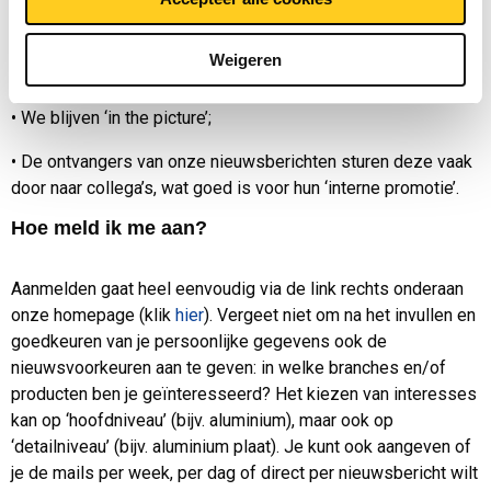
ook ons imago als ‘thought leader’;
•
Klanten die betere beslissingen nemen, worden betere
Weigeren
klanten;
•
We blijven ‘in the picture’;
•
De ontvangers van onze nieuwsberichten sturen deze vaak
door naar collega’s, wat goed is voor hun ‘interne promotie’.
Hoe meld ik me aan?
Aanmelden gaat heel eenvoudig via de link rechts onderaan
onze homepage (klik
hier
). Vergeet niet om na het invullen en
goedkeuren van je persoonlijke gegevens ook de
nieuwsvoorkeuren aan te geven: in welke branches en/of
producten ben je geïnteresseerd? Het kiezen van interesses
kan op ‘hoofdniveau’ (bijv. aluminium), maar ook op
‘detailniveau’ (bijv. aluminium plaat). Je kunt ook aangeven of
je de mails per week, per dag of direct per nieuwsbericht wilt