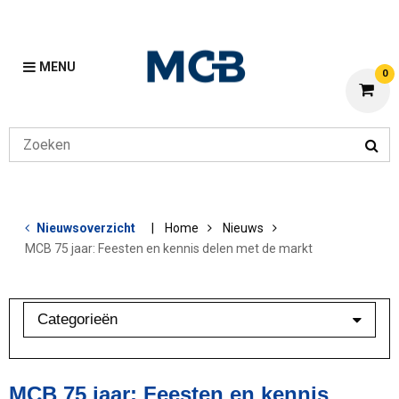
MENU
0
Nieuwsoverzicht
Home
Nieuws
MCB 75 jaar: Feesten en kennis delen met de markt
Categorieën
Branchebarometer
Mijn MCB
MCB 75 jaar: Feesten en kennis
Overig