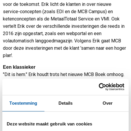
voor de toekomst. Erik licht de klanten in over nieuwe
service-concepten (zoals EDI en de MCB Campus) en
ketenconcepten als de MetaalTotaal Service en VMI. Ook
vertelt Erik over de verschillende investeringen die reeds in
2016 zijn opgestart, zoals een webportal en een
volautomatisch langgoedmagazijn. Volgens Erik gaat MCB
door deze investeringen met de klant 'samen naar een hoger
plan'.
Een klassieker
"Dit is hem." Erik houdt trots het nieuwe MCB Boek omhoog.
Ondanks eerdere twijfels of een boek in deze 'digitale tijden'
nog wel bestaansrecht heeft, bleek het 75-jarig jubileum -en
het verzoek van veel klanten- genoeg reden om toch een
Toestemming
Details
Over
nieuwe editie uit te brengen. Nadat het publiek een 'making
of' filmpje heeft bekeken komt de officiële uitreiking:
Metaalunie-voorzitter Fried Kaanen neemt het MCB Boek
Deze website maakt gebruik van cookies
officieel van Erik in ontvangst. Fried geeft aan het boek zelf