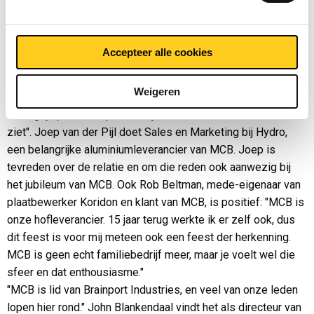
sneller gaat, en zelfs exponentieel wordt. Gelukkig ziet hij -
getuige zijn conclusie hierboven- deze toekomst niet
somber in.
Accepteer alle cookies
De mening van de aanwezigen
Weigeren
"Net als MCB vandaag, wil ik met mijn komst laten zien hoe
belangrijk partnership is. En kijken hoe de toekomst eruit
ziet". Joep van der Pijl doet Sales en Marketing bij Hydro,
een belangrijke aluminiumleverancier van MCB. Joep is
tevreden over de relatie en om die reden ook aanwezig bij
het jubileum van MCB. Ook Rob Beltman, mede-eigenaar van
plaatbewerker Koridon en klant van MCB, is positief: "MCB is
onze hofleverancier. 15 jaar terug werkte ik er zelf ook, dus
dit feest is voor mij meteen ook een feest der herkenning.
MCB is geen echt familiebedrijf meer, maar je voelt wel die
sfeer en dat enthousiasme."
"MCB is lid van Brainport Industries, en veel van onze leden
lopen hier rond." John Blankendaal vindt het als directeur van