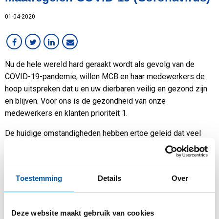
Services
01-04-2020
Staal
Werken bij MCB
Nu de hele wereld hard geraakt wordt als gevolg van de
COVID-19-pandemie, willen MCB en haar medewerkers de
hoop uitspreken dat u en uw dierbaren veilig en gezond zijn
en blijven. Voor ons is de gezondheid van onze
medewerkers en klanten prioriteit 1.
De huidige omstandigheden hebben ertoe geleid dat veel
van onze medewerkers vanuit huis werken. We doen er alles
aan om ervoor te zorgen dat zij ook nu telefonisch en per
mail goed bereikbaar voor u zijn. Uiteraard is thuiswerken
Toestemming
Details
Over
voor onze collega’s in de magazijnen en bij transport niet
mogelijk. Zij werken met man en macht, onder strikte
voorwaarden en veiligheidsmaatregelen vanuit de overheid,
Deze website maakt gebruik van cookies
om u zo goed mogelijk te blijven bedienen.