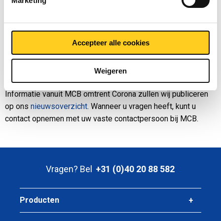
Marketing
te plaatsen, zodat wij zo goed mogelijk kunnen inspelen op
uw behoefte.
Mocht u nog geen gebruik maken van digitaal bestellen via
Accepteer alle cookies
EDI of onze webshop, dan kan dit wellicht voor uw huidige
bestelproces een verlichting zijn. Voor meer informatie
Weigeren
omtrent onze digitale bestelmogelijkheden, klik
hier
.
Informatie vanuit MCB omtrent Corona zullen wij publiceren
op ons
nieuwsoverzicht
. Wanneer u vragen heeft, kunt u
contact opnemen met uw vaste contactpersoon bij MCB.
Vragen? Bel
+31 (0)40 20 88 582
Producten