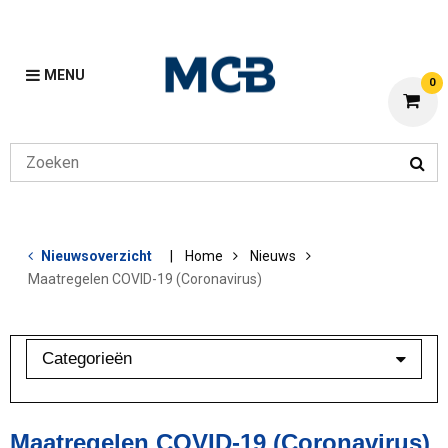
MENU
0
Nieuwsoverzicht
Home
Nieuws
Maatregelen COVID-19 (Coronavirus)
Categorieën
Branchebarometer
Mijn MCB
Maatregelen COVID-19 (Coronavirus)
Overig