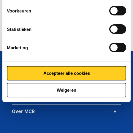
eventueel lokaal georganiseerde carnavalsoptochten.
Kortom: um te bestelle moete efkes belle!
Voorkeuren
Wij wensen iedereen een heel fijne carnaval(svakantie).
Statistieken
Alaaf!
Marketing
Vragen? Bel
+31 (0)40 20 88 582
Accepteer alle cookies
Producten
Weigeren
Mijn MCB
Over MCB