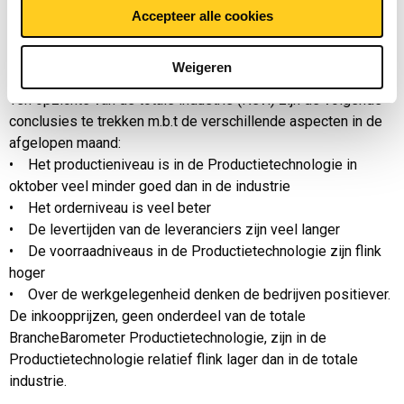
BrancheBarometer Productietechnologie, nemen flink af
Accepteer alle cookies
volgens de inkopers ten opzichte van vorige maand.
Weigeren
Vergelijking met de industrie
Ten opzichte van de totale industrie (Nevi) zijn de volgende
conclusies te trekken m.b.t de verschillende aspecten in de
afgelopen maand:
• Het productieniveau is in de Productietechnologie in
oktober veel minder goed dan in de industrie
• Het orderniveau is veel beter
• De levertijden van de leveranciers zijn veel langer
• De voorraadniveaus in de Productietechnologie zijn flink
hoger
• Over de werkgelegenheid denken de bedrijven positiever.
De inkoopprijzen, geen onderdeel van de totale
BrancheBarometer Productietechnologie, zijn in de
Productietechnologie relatief flink lager dan in de totale
industrie.