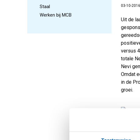
03-10-201
Staal
Werken bij MCB
Uit de l
gesponso
gereedsc
positiev
versus 4
totale N
Nevi gem
Omdat ee
in de Pr
groei.
Opmerkin
verschei