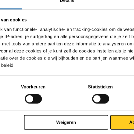
Details
king met vorige maand
heBarometer Productietechnologie is (evenals de Nevi
nagersindex) opgebouwd uit vijf componenten. Voor wat betref
 van cookies
ling in september ten opzichte van augustus zijn met betrekking
van functionele-, analytische- en tracking-cookies om de websi
ponenten de volgende conclusies te trekken:
 je IP-adres, je surfgedrag en alle persoonsgegevens die je zelf b
ductie in de branche Productietechnologie ontwikkelt zich vrijw
met tools van andere partijen deze informatie te analyseren om
e ten opzichte van vorige maand
r al deze cookies of je kunt zelf de cookies instellen als je niet
e orders denken de bedrijven veel positiever
matie over de cookies die wij bijhouden en de partijen waarmee w
ertijden van de leveranciers zijn veel langer
beleid
rraden eindproduct nemen flink af
e werkgelegenheid denkt men positiever.
pprijzen, geen onderdeel van de totale BrancheBarometer
Voorkeuren
Statistieken
etechnologie, zijn vrijwel hetzelfde volgens de inkopers ten opz
maand.
king met de industrie
chte van de totale industrie (Nevi) zijn de volgende conclusies t
Weigeren
Ac
 verschillende aspecten in de afgelopen maand: