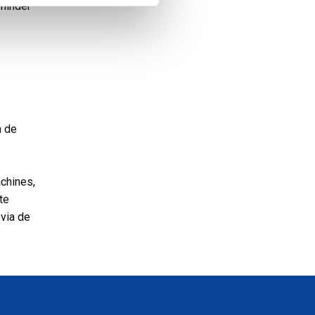
 minder
n de
chines,
te
 via de