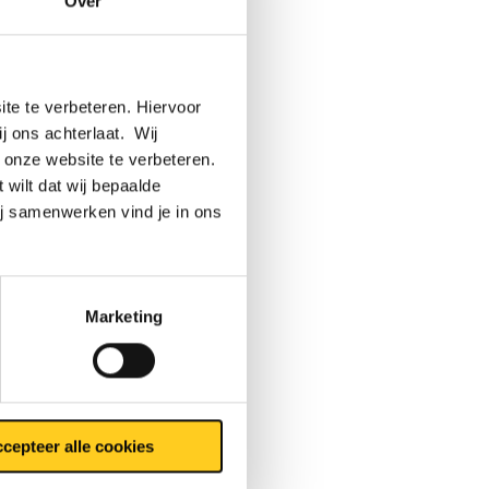
Over
t de
 tot
te te verbeteren. Hiervoor
ij ons achterlaat. Wij
el
 onze website te verbeteren.
 wilt dat wij bepaalde
ij samenwerken vind je in ons
Marketing
ichte van
e trekken
cepteer alle cookies