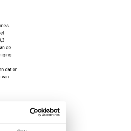
ines,
el
9,3
dan de
niging
n dat er
s van
rote