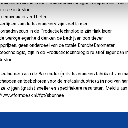
oductieniveau is in de Productietechnologie in september veel
 in de industrie
derniveau is veel beter
ertijden van de leveranciers zijn veel langer
rraadniveaus in de Productietechnologie zijn flink lager
e werkgelegenheid denken de bedrijven positiever.
pprijzen, geen onderdeel van de totale BrancheBarometer
etechnologie, zijn in de Productietechnologie relatief lager dan i
dustrie.
eelnemers aan de Barometer (mits leverancier/fabrikant van ma
happen en toebehoren voor de metaalindustrie) zijn nog van har
ze krijgen (gratis) sneller en specifiekere resultaten. Meld u aan
p://www.formdesk.nl/fpt/abonnee