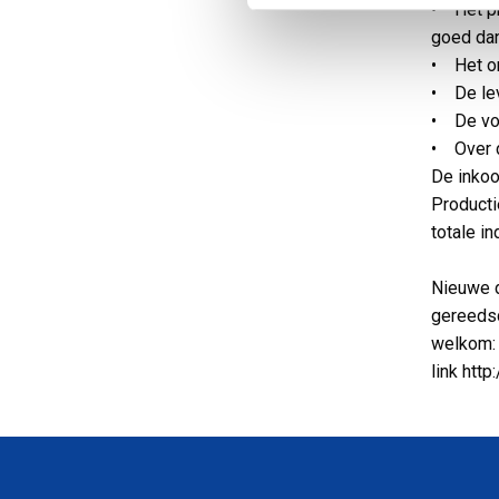
• Het pr
goed dan
• Het or
• De lev
• De voo
• Over d
De inkoo
Producti
totale in
Nieuwe d
gereedsc
welkom: 
link htt