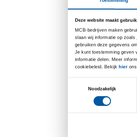
Toestemming
Vergelij
De Branc
Inkoopma
Deze website maakt gebruik
ontwikke
MCB-bedrijven maken gebruik 
deze com
slaan wij informatie op zoals
• De pro
gebruiken deze gegevens om 
hetzelfd
Je kunt toestemming geven voo
• Over d
informatie delen. Meer infor
• De lev
cookiebeleid. Bekijk
hier
ons 
• De voo
• Over d
Toestemmingsselectie
De inkoo
Noodzakelijk
Producti
vorige 
Vergelij
Ten opzi
m.b.t de