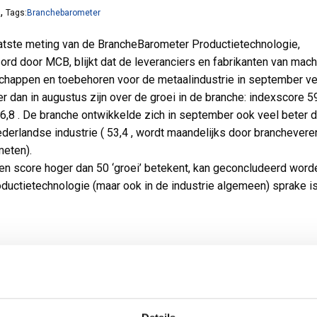
,
6
Tags:
Branchebarometer
aatste meting van de BrancheBarometer Productietechnologie,
rd door MCB, blijkt dat de leveranciers en fabrikanten van mach
happen en toebehoren voor de metaalindustrie in september ve
er dan in augustus zijn over de groei in de branche: indexscore 5
6,8 . De branche ontwikkelde zich in september ook veel beter 
ederlandse industrie ( 53,4 , wordt maandelijks door branchevere
eten).
n score hoger dan 50 ‘groei’ betekent, kan geconcludeerd worde
oductietechnologie (maar ook in de industrie algemeen) sprake i
g: de relatieve vlakheid van de Nevi-lijn is te verklaren met de g
denheid aan industrieën waaruit deze is opgebouwd.