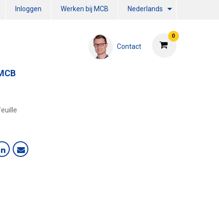
Inloggen
Werken bij MCB
Nederlands
0
Contact
 MCB
euille