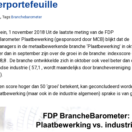
rportefeuille
,
8
Tags:
Branchebarometer
in, 1 november 2018 Uit de laatste meting van de FDP
arometer Plaatbewerking (gesponsord door MCB) blijkt dat de
nagers in de metaalbewerkende branche ‘Plaatbewerking’ in ok
er dan in september zijn over de groei in de branche: indexscore
8,8 . De branche ontwikkelde zich in oktober ook veel beter dan 
dse industrie ( 57,1 , wordt maandelijks door branchevereniging
).
n score hoger dan 50 ‘groei’ betekent, kan geconcludeerd worde
aatbewerking (maar ook in de industrie algemeen) sprake is van g