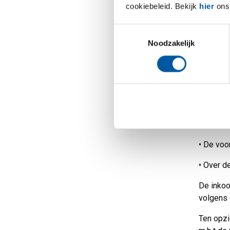
cookiebeleid. Bekijk
hier
ons 
De Branc
Inkoopma
Toestemmingsselectie
ontwikke
Noodzakelijk
componen
•
De prod
opzichte
•
Over de
•
De leve
•
De voor
•
Over de
De inkoo
volgens 
Ten opzi