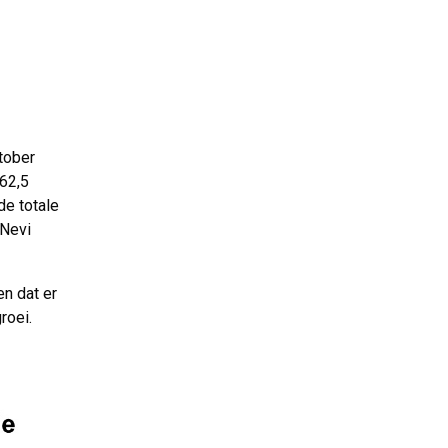
tober
 62,5
de totale
 Nevi
n dat er
roei.