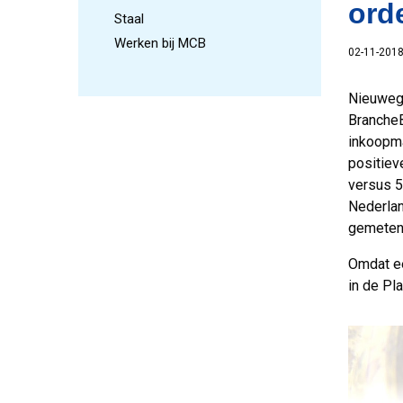
orde
Staal
Werken bij MCB
02-11-201
Nieuwege
BrancheB
inkoopma
positiev
versus 5
Nederlan
gemeten
Omdat ee
in de Pl