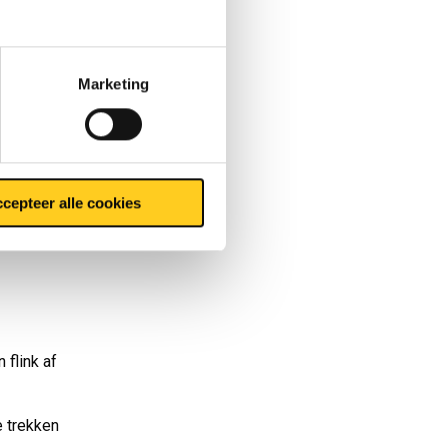
de Nevi
tot de
tot deze
Marketing
lfde ten
cepteer alle cookies
flink af
e trekken