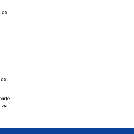
n de
 de
harte
 via