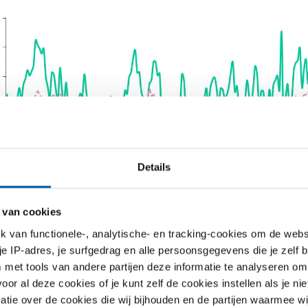
Details
 van cookies
van functionele-, analytische- en tracking-cookies om de websi
 je IP-adres, je surfgedrag en alle persoonsgegevens die je zelf b
met tools van andere partijen deze informatie te analyseren om
: de relatieve vlakheid van de Nevi-lijn is te verklaren met de gr
r al deze cookies of je kunt zelf de cookies instellen als je niet
denheid aan industrieën waaruit deze is opgebouwd.
matie over de cookies die wij bijhouden en de partijen waarmee w