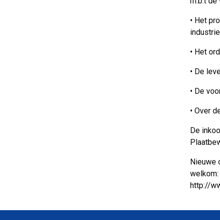
m.b.t de
•
Het pro
industrie
•
Het ord
•
De leve
•
De voor
•
Over de
De inkoo
Plaatbewe
Nieuwe d
welkom: z
http://