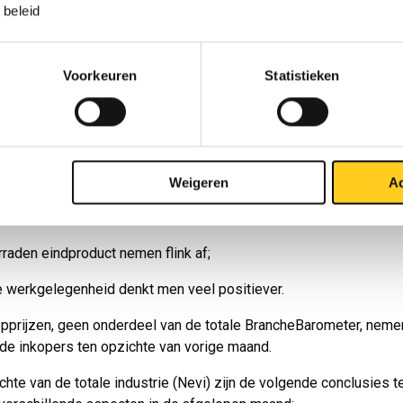
beleid
heBarometer Plaatbewerking van FDP (i.s.m. MCB) is (evenals 
nagersindex) opgebouwd uit vijf componenten. Met betrekking 
ling in oktober ten opzichte van september zijn met betrekking 
Voorkeuren
Statistieken
ten de volgende conclusies te trekken:
uctie in de branche Plaatbewerking ontwikkelt zich vrijwel hetze
 van vorige maand;
 orders denken de inkopers veel positiever;
Weigeren
Ac
rtijd van de leveranciers is veel langer;
raden eindproduct nemen flink af;
 werkgelegenheid denkt men veel positiever.
pprijzen, geen onderdeel van de totale BrancheBarometer, nemen 
de inkopers ten opzichte van vorige maand.
chte van de totale industrie (Nevi) zijn de volgende conclusies t