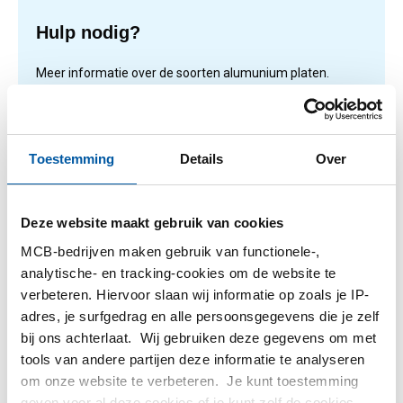
Hulp nodig?
Meer informatie over de soorten alumunium platen.
Lees meer
Toestemming
Details
Over
1
-
1
van
1
U
1
Deze website maakt gebruik van cookies
bent
MCB-bedrijven maken gebruik van functionele-,
op
Filteren
analytische- en tracking-cookies om de website te
pagina
verbeteren. Hiervoor slaan wij informatie op zoals je IP-
adres, je surfgedrag en alle persoonsgegevens die je zelf
bij ons achterlaat. Wij gebruiken deze gegevens om met
tools van andere partijen deze informatie te analyseren
om onze website te verbeteren. Je kunt toestemming
geven voor al deze cookies of je kunt zelf de cookies