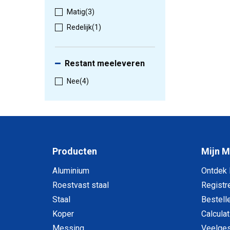
Matig
(3)
Redelijk
(1)
Restant meeleveren
Nee
(4)
Producten
Mijn 
Aluminium
Ontdek
Roestvast staal
Registr
Staal
Bestell
Koper
Calculat
Messing
Veelges