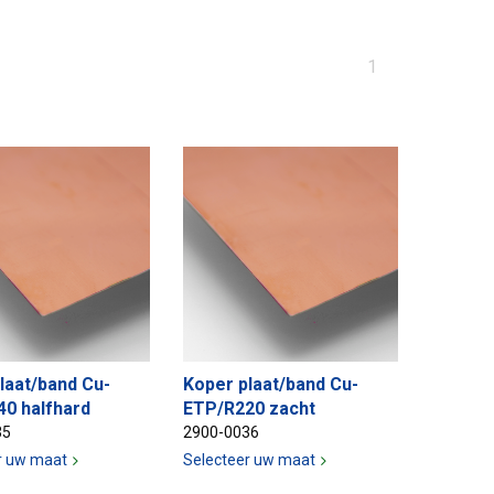
U
1
bent
op
pagina
laat/band Cu-
Koper plaat/band Cu-
0 halfhard
ETP/R220 zacht
35
2900-0036
r uw maat
Selecteer uw maat