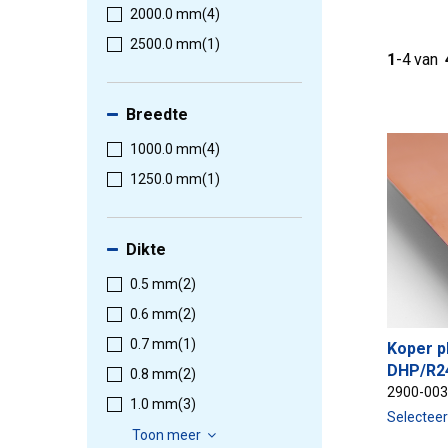
2000.0 mm
(4)
2500.0 mm
(1)
1
-
4
van
Breedte
1000.0 mm
(4)
1250.0 mm
(1)
Dikte
0.5 mm
(2)
0.6 mm
(2)
0.7 mm
(1)
Koper p
DHP/R24
0.8 mm
(2)
2900-00
1.0 mm
(3)
Selectee
Toon meer