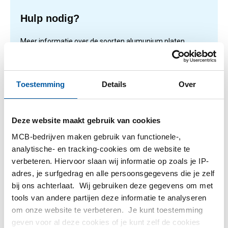
Hulp nodig?
Meer informatie over de soorten alumunium platen.
Lees meer
Toestemming
Details
Over
1
-
1
van
1
U
1
Deze website maakt gebruik van cookies
bent
MCB-bedrijven maken gebruik van functionele-,
op
Filteren
analytische- en tracking-cookies om de website te
pagina
verbeteren. Hiervoor slaan wij informatie op zoals je IP-
adres, je surfgedrag en alle persoonsgegevens die je zelf
bij ons achterlaat. Wij gebruiken deze gegevens om met
tools van andere partijen deze informatie te analyseren
om onze website te verbeteren. Je kunt toestemming
geven voor al deze cookies of je kunt zelf de cookies