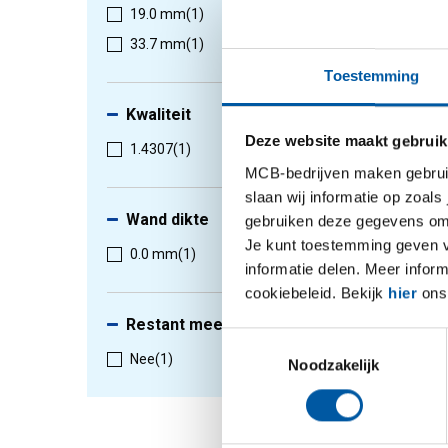
19.0 mm
(1)
33.7 mm
(1)
1
-
1
van
Toestemming
Kwaliteit
Deze website maakt gebruik
1.4307
(1)
MCB-bedrijven maken gebruik 
slaan wij informatie op zoals
Wand dikte
gebruiken deze gegevens om 
Je kunt toestemming geven voo
0.0 mm
(1)
informatie delen. Meer infor
cookiebeleid. Bekijk
hier
ons 
Restant meeleveren
Toestemmingsselectie
Rvs 1.4
Nee
(1)
Noodzakelijk
diverse
2440-01
Selectee