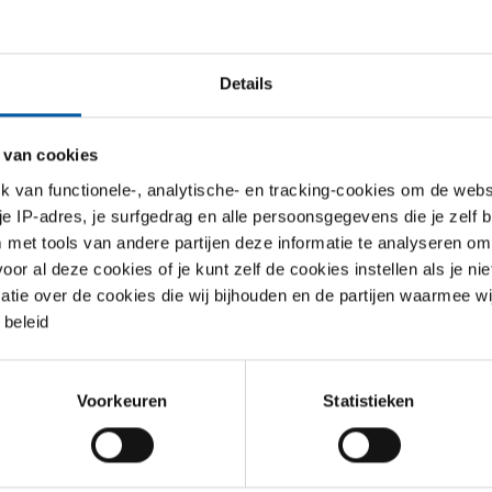
1
Details
 van cookies
van functionele-, analytische- en tracking-cookies om de websi
 je IP-adres, je surfgedrag en alle persoonsgegevens die je zelf b
met tools van andere partijen deze informatie te analyseren om
r al deze cookies of je kunt zelf de cookies instellen als je niet
matie over de cookies die wij bijhouden en de partijen waarmee w
beleid
307 (304L)
Voorkeuren
Statistieken
n draadfittingen
90
r uw maat