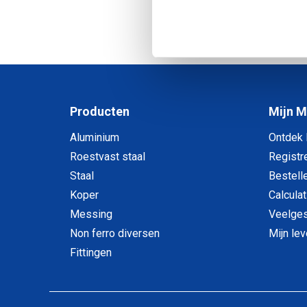
1
-
1
van
Producten
Mijn 
Aluminium
Ontdek
Roestvast staal
Registr
Staal
Bestell
Koper
Calculat
Messing
Veelges
Non ferro diversen
Mijn le
Fittingen