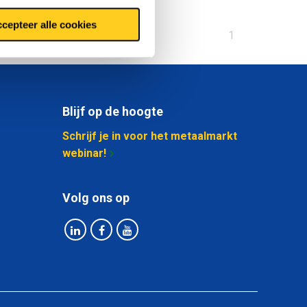
cepteer alle cookies
U
1
bent
op
pagina
Blijf op de hoogte
Schrijf je in voor het metaalmarkt
webinar!
Volg ons op