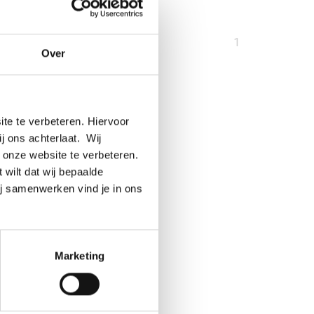
U
1
Over
bent
op
pagina
te te verbeteren. Hiervoor
ij ons achterlaat. Wij
 onze website te verbeteren.
 wilt dat wij bepaalde
ij samenwerken vind je in ons
Marketing