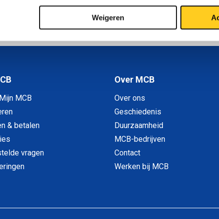
Weigeren
Ac
1
MCB
Over MCB
 Mijn MCB
Over ons
eren
Geschiedenis
en & betalen
Duurzaamheid
ies
MCB-bedrijven
telde vragen
Contact
veringen
Werken bij MCB