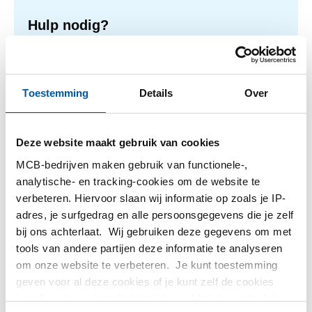
Hulp nodig?
Meer informatie over de soorten alumunium platen.
Lees meer
Toestemming
Details
Over
Deze website maakt gebruik van cookies
1
-
1
van
1
U
1
MCB-bedrijven maken gebruik van functionele-,
bent
analytische- en tracking-cookies om de website te
op
Filteren
verbeteren. Hiervoor slaan wij informatie op zoals je IP-
pagina
adres, je surfgedrag en alle persoonsgegevens die je zelf
bij ons achterlaat. Wij gebruiken deze gegevens om met
tools van andere partijen deze informatie te analyseren
om onze website te verbeteren. Je kunt toestemming
geven voor al deze cookies of je kunt zelf de cookies
instellen als je niet wilt dat wij bepaalde informatie delen.