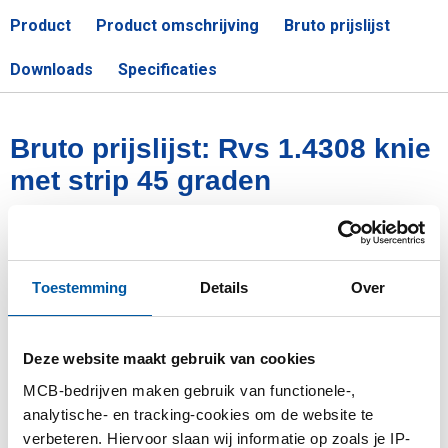
Product
Product omschrijving
Bruto prijslijst
Downloads
Specificaties
Bruto prijslijst: Rvs 1.4308 knie
met strip 45 graden
Prijzen in Euro per: 0
Artikelnummer
Toestemming
Details
Over
2440-0119-12
Omschrijving
1.4308 knie met strip 45 graden 1/2In
Deze website maakt gebruik van cookies
Stuks gewicht in kg
MCB-bedrijven maken gebruik van functionele-,
0,10
analytische- en tracking-cookies om de website te
Bruto prijs
verbeteren. Hiervoor slaan wij informatie op zoals je IP-