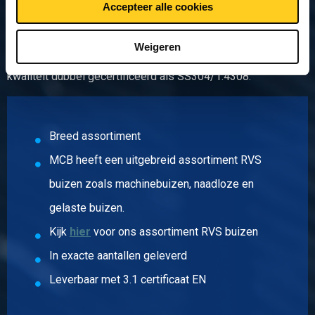
verspaanbaar.Afhankelijk van de dikte en het lasproces is de
Accepteer alle cookies
kwaliteit goed lasbaar. Bekende toepassingen zijn :
huishoudelijke apparaten, machines in de zuivel- en
Weigeren
foodindustrie, spoelbakken en aanrechtbladen. Vaak is deze
kwaliteit dubbel gecertificeerd als SS304/1.4308.
Breed assortiment
MCB heeft een uitgebreid assortiment RVS
buizen zoals machinebuizen, naadloze en
gelaste buizen.
Kijk
hier
voor ons assortiment RVS buizen
In exacte aantallen geleverd
Leverbaar met 3.1 certificaat EN