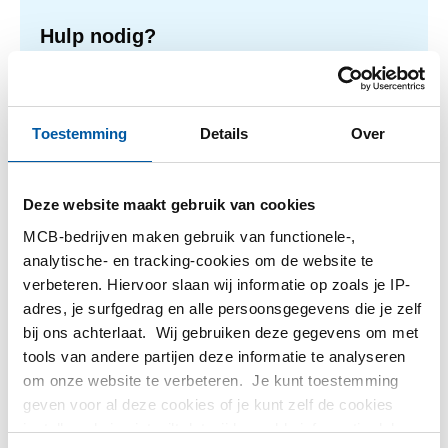
Hulp nodig?
Meer informatie over de soorten alumunium platen.
Lees meer
Toestemming
Details
Over
Deze website maakt gebruik van cookies
1
-
2
van
2
U
1
MCB-bedrijven maken gebruik van functionele-,
bent
analytische- en tracking-cookies om de website te
op
Filteren
verbeteren. Hiervoor slaan wij informatie op zoals je IP-
pagina
adres, je surfgedrag en alle persoonsgegevens die je zelf
bij ons achterlaat. Wij gebruiken deze gegevens om met
tools van andere partijen deze informatie te analyseren
om onze website te verbeteren. Je kunt toestemming
geven voor al deze cookies of je kunt zelf de cookies
instellen als je niet wilt dat wij bepaalde informatie delen.