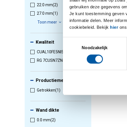
22.0 mm
(2)
gebruiken deze gegevens om 
Je kunt toestemming geven voo
27.0 mm
(1)
1
-
2
van
informatie delen. Meer infor
Toon meer
cookiebeleid. Bekijk
hier
ons 
Toestemmingsselectie
Kwaliteit
Noodzakelijk
CUAL10FE5NI5-C
(1)
RG 7CUSN7ZN4PB7-C
(1)
Productiemethode
Getrokken
(1)
Wand dikte
0.0 mm
(2)