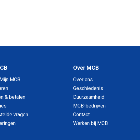
MCB
Over MCB
 Mijn MCB
Over ons
eren
Geschiedenis
en & betalen
Duurzaamheid
ies
MCB-bedrijven
telde vragen
Contact
veringen
Werken bij MCB