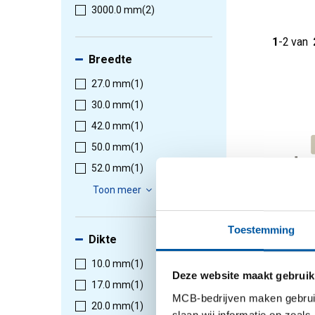
3000.0 mm
(2)
1
-
2
van
Breedte
27.0 mm
(1)
30.0 mm
(1)
42.0 mm
(1)
50.0 mm
(1)
52.0 mm
(1)
Toon meer
Toestemming
Dikte
Gietbro
CuSn7Zn
10.0 mm
(1)
Deze website maakt gebruik
2950-00
17.0 mm
(1)
Selectee
MCB-bedrijven maken gebruik 
20.0 mm
(1)
slaan wij informatie op zoals