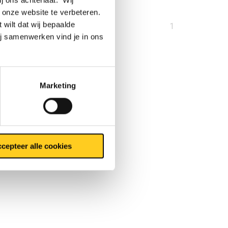
 onze website te verbeteren.
 wilt dat wij bepaalde
U
1
ij samenwerken vind je in ons
bent
op
pagina
Marketing
cepteer alle cookies