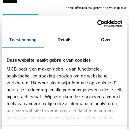
*Productfoto kan afwijken van de werkelijkheid
Toestemming
Details
Over
Deze website maakt gebruik van cookies
MCB-bedrijven maken gebruik van functionele-,
analytische- en tracking-cookies om de website te
Dit product kan niet online besteld worden, voor
verbeteren. Hiervoor slaan wij informatie op zoals je IP-
meer informatie kunt u afdeling Verkoop
adres, je surfgedrag en alle persoonsgegevens die je zelf
contacteren.
bij ons achterlaat. Wij gebruiken deze gegevens om met
tools van andere partijen deze informatie te analyseren
Bestel met uw eigen artikelnummers
om onze website te verbeteren. Je kunt toestemming
Calculeren met actuele MCB-prijzen
geven voor al deze cookies of je kunt zelf de cookies
instellen als je niet wilt dat wij bepaalde informatie delen.
Volg uw order via Track&Trace