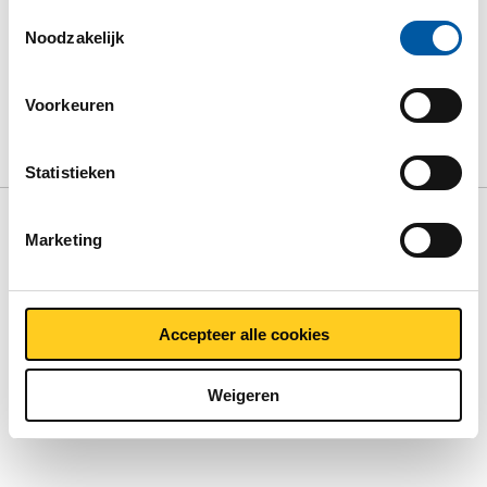
Meer informatie over de cookies die wij bijhouden en de
Toestemmingsselectie
partijen waarmee wij samenwerken vind je in ons
Noodzakelijk
cookiebeleid. Bekijk
hier
ons beleid
Voorkeuren
Product
Product omschrijving
Bruto prijslijst
Downloads
Specificaties
Statistieken
Marketing
Bruto prijslijst: Aluminium EN
AW-7022 T6 rond geperst
Accepteer alle cookies
Prijzen in Euro per:
Weigeren
Toon meer