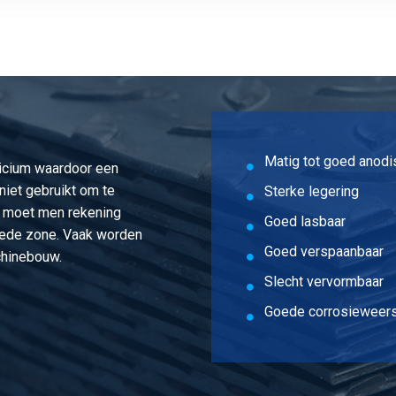
T6/T6511 30x12 ca 3 mtr geperst
T6/T6511 30x12 ca 6 mtr geperst
T6/T6511 40x12 ca 6 mtr geperst
T6/T6511 50x12 ca 6 mtr geperst
Matig tot goed anodi
icium waardoor een
T6/T6511 60x12 ca 6 mtr geperst
niet gebruikt om te
Sterke legering
n moet men rekening
T6/T6511 80x12 ca 6 mtr geperst
Goed lasbaar
oede zone. Vaak worden
Goed verspaanbaar
chinebouw.
T6/T6511 100x12 ca 6 mtr geperst
Slecht vervormbaar
T6/T6511 20x15 ca 6 mtr geperst
Goede corrosieweer
T6/T6511 25x15 ca 6 mtr geperst
T6/T6511 30x15 ca 6 mtr geperst