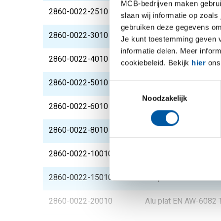
MCB-bedrijven maken gebruik 
2860-0022-2510
Alu plat EN AW-6082 
slaan wij informatie op zoals
gebruiken deze gegevens om 
2860-0022-3010
Alu plat EN AW-6082 
Je kunt toestemming geven voo
informatie delen. Meer infor
2860-0022-4010
Alu plat EN AW-6082 
cookiebeleid. Bekijk
hier
ons 
2860-0022-5010
Alu plat EN AW-6082 
Toestemmingsselectie
Noodzakelijk
2860-0022-6010
Alu plat EN AW-6082 
2860-0022-8010
Alu plat EN AW-6082 
2860-0022-10010
Alu plat EN AW-6082 
2860-0022-15010
Alu plat EN AW-6082 
2860-0022-20010
Alu plat EN AW-6082 