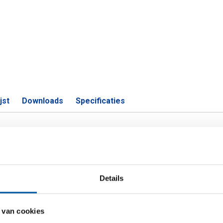
jst
Downloads
Specificaties
m EN AW-6082 T6/T6511 plat gepers
Details
S
T6/T6511 20x10 ca 6 mtr geperst
 van cookies