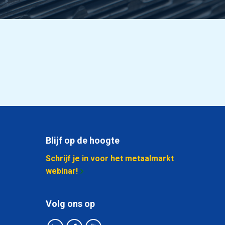
9,912
Selecteer
12,396
Selecteer
14,874
Selecteer
17,35
Selecteer
19,83
Selecteer
Blijf op de hoogte
24,786
Selecteer
Schrijf je in voor het metaalmarkt
29,742
Selecteer
webinar!
37,182
Selecteer
Volg ons op
8,262
Selecteer