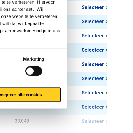
te te verbeteren. Hiervoor
4,134
Selecteer
ij ons achterlaat. Wij
 onze website te verbeteren.
4,956
Selecteer
 wilt dat wij bepaalde
ij samenwerken vind je in ons
6,612
Selecteer
8,262
Selecteer
Marketing
9,912
Selecteer
13,218
Selecteer
16,524
Selecteer
cepteer alle cookies
24,786
Selecteer
33,048
Selecteer