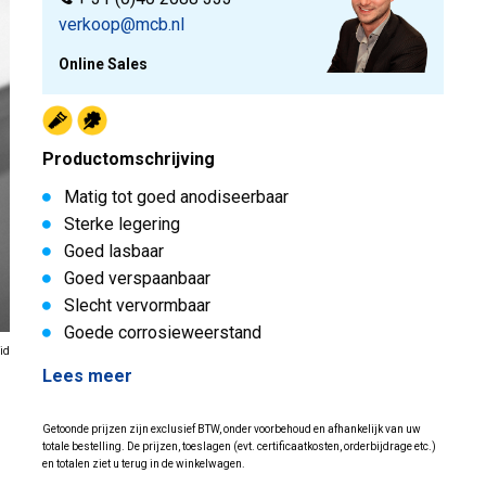
verkoop@mcb.nl
Online Sales
Productomschrijving
Matig tot goed anodiseerbaar
Sterke legering
Goed lasbaar
Goed verspaanbaar
Slecht vervormbaar
Goede corrosieweerstand
id
Lees meer
Getoonde prijzen zijn exclusief BTW, onder voorbehoud en afhankelijk van uw
totale bestelling. De prijzen, toeslagen (evt. certificaatkosten, orderbijdrage etc.)
en totalen ziet u terug in de winkelwagen.