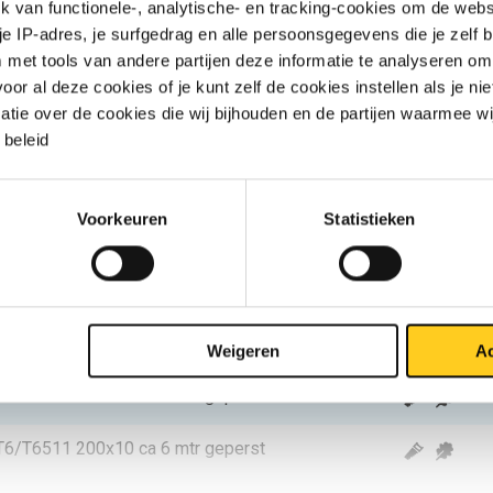
van functionele-, analytische- en tracking-cookies om de websi
T6/T6511 25x10 ca 6 mtr geperst
 je IP-adres, je surfgedrag en alle persoonsgegevens die je zelf b
met tools van andere partijen deze informatie te analyseren om
T6/T6511 30x10 ca 6 mtr geperst
r al deze cookies of je kunt zelf de cookies instellen als je niet
matie over de cookies die wij bijhouden en de partijen waarmee w
T6/T6511 40x10 ca 6 mtr geperst
beleid
T6/T6511 50x10 ca 6 mtr geperst
Voorkeuren
Statistieken
T6/T6511 60x10 ca 6 mtr geperst
T6/T6511 80x10 ca 6 mtr geperst
T6/T6511 100x10 ca 6 mtr geperst
Weigeren
Ac
T6/T6511 150x10 ca 6 mtr geperst
T6/T6511 200x10 ca 6 mtr geperst