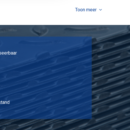
2,973
Selecteer
Toon meer
5,946
Selecteer
7,932
Selecteer
9,912
Selecteer
seerbaar
11,898
Selecteer
15,864
Selecteer
19,83
Selecteer
4,957
Selecteer
stand
6,198
Selecteer
7,434
Selecteer