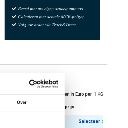
Bestel met uw eigen artikelnummers
Calculeren met actuele MCB-prijzen
Volg uw order via Track&Trace
t
Prijzen in Euro per: 1 KG
Over
tuks gewicht in kg
Bruto prijs
3,306
Selecteer