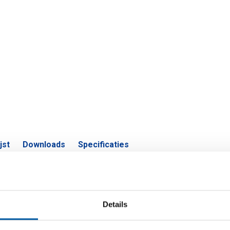
jst
Downloads
Specificaties
m EN AW-6060 T66 vierkante buis
Details