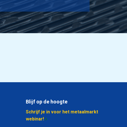
3,72
Selecteer
4,542
Selecteer
6,198
Selecteer
7,848
Selecteer
10,326
Selecteer
19,416
Selecteer
3,372
Selecteer
Blijf op de hoogte
4,362
Selecteer
Schrijf je in voor het metaalmarkt
5,352
Selecteer
webinar!