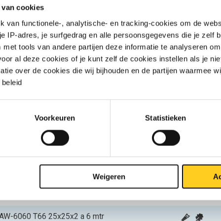
S
 van cookies
van functionele-, analytische- en tracking-cookies om de websi
N AW-6060 T66 20x20x1,2 a 6 mtr
 je IP-adres, je surfgedrag en alle persoonsgegevens die je zelf b
met tools van andere partijen deze informatie te analyseren om
N AW-6060 T66 15x15x1,5 a 6 mtr
r al deze cookies of je kunt zelf de cookies instellen als je niet
matie over de cookies die wij bijhouden en de partijen waarmee w
N AW-6060 T66 20x20x1,5 a 6 mtr
beleid
N AW-6060 T66 25x25x1,5 a 6 mtr
Voorkeuren
Statistieken
N AW-6060 T66 30x30x1,5 a 6 mtr
N AW-6060 T66 40x40x1,5 a 6 mtr
N AW-6060 T66 15x15x2 a 6 mtr
Weigeren
Ac
N AW-6060 T66 20x20x2 a 6 mtr
N AW-6060 T66 25x25x2 a 6 mtr