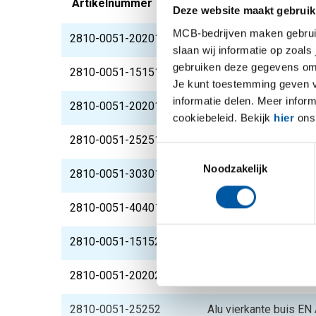
Artikelnummer
Omschrijving
Deze website maakt gebruik
MCB-bedrijven maken gebruik 
2810-0051-202012
Alu vierkante buis E
slaan wij informatie op zoals
gebruiken deze gegevens om 
2810-0051-151515
Alu vierkante buis E
Je kunt toestemming geven voo
informatie delen. Meer infor
2810-0051-202015
Alu vierkante buis E
cookiebeleid. Bekijk
hier
ons 
2810-0051-252515
Alu vierkante buis E
Toestemmingsselectie
Noodzakelijk
2810-0051-303015
Alu vierkante buis E
2810-0051-404015
Alu vierkante buis E
2810-0051-15152
Alu vierkante buis E
2810-0051-20202
Alu vierkante buis E
2810-0051-25252
Alu vierkante buis E