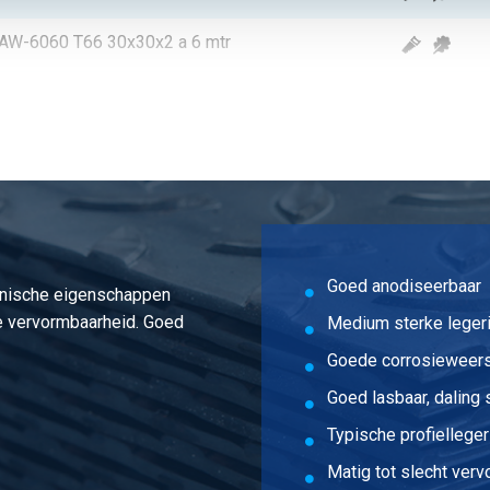
N AW-6060 T66 30x30x2 a 6 mtr
N AW-6060 T66 35x35x2 a 6 mtr
N AW-6060 T66 40x40x2 a 6 mtr
N AW-6060 T66 45x45x2 a 6 mtr
N AW-6060 T66 50x50x2 a 6 mtr
Goed anodiseerbaar
anische eigenschappen
N AW-6060 T66 60x60x2 a 6 mtr
e vervormbaarheid. Goed
Medium sterke leger
N AW-6060 T66 70x70x2 a 6 mtr
Goede corrosieweer
Goed lasbaar, daling 
N AW-6060 T66 80x80x2 a 6 mtr
Typische profielleger
N AW-6060 T66 100x100x2 a 6 mtr
Matig tot slecht ver