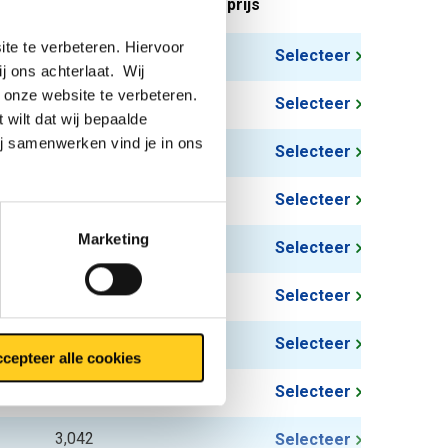
tuks gewicht in kg
Bruto prijs
te te verbeteren. Hiervoor
1,494
Selecteer
ij ons achterlaat. Wij
 onze website te verbeteren.
1,338
Selecteer
 wilt dat wij bepaalde
ij samenwerken vind je in ons
1,836
Selecteer
2,328
Selecteer
Marketing
2,826
Selecteer
3,816
Selecteer
1,716
Selecteer
cepteer alle cookies
2,382
Selecteer
3,042
Selecteer