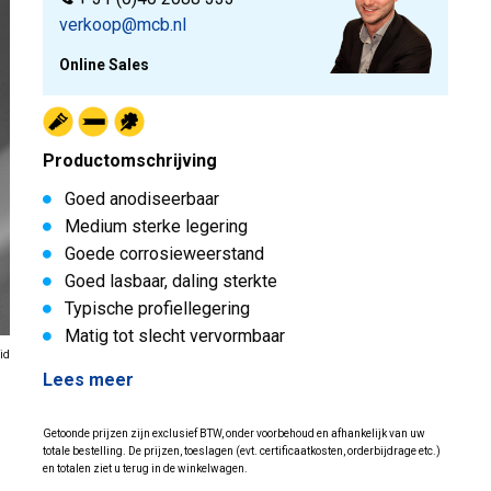
verkoop@mcb.nl
Online Sales
Productomschrijving
Goed anodiseerbaar
Medium sterke legering
Goede corrosieweerstand
Goed lasbaar, daling sterkte
Typische profiellegering
Matig tot slecht vervormbaar
id
Lees meer
Getoonde prijzen zijn exclusief BTW, onder voorbehoud en afhankelijk van uw
totale bestelling. De prijzen, toeslagen (evt. certificaatkosten, orderbijdrage etc.)
en totalen ziet u terug in de winkelwagen.