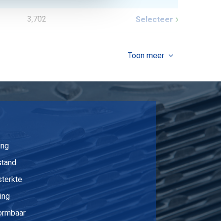
3,702
Selecteer
4,362
Selecteer
Toon meer
5,022
Selecteer
5,682
Selecteer
6,348
Selecteer
7,668
Selecteer
ing
8,988
Selecteer
stand
sterkte
10,308
Selecteer
ing
12,954
Selecteer
vormbaar