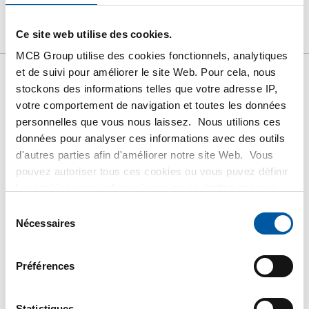
Produit
Description du produit
Liste de prix brut
Ce site web utilise des cookies.
Téléchargements
Caractéristiques
MCB Group utilise des cookies fonctionnels, analytiques
et de suivi pour améliorer le site Web. Pour cela, nous
Liste de prix bruts: Tôle/feuild
stockons des informations telles que votre adresse IP,
votre comportement de navigation et toutes les données
inox 304/304L BA laf struct lin
personnelles que vous nous laissez. Nous utilions ces
Fiberlaser 100Mu
données pour analyser ces informations avec des outils
d'autres parties afin d'améliorer notre site Web. Vous
Prix en euro par 1000 KG
pouvez autoriser tous ces cookies ou vous puvez définir
les cookies vous-même si vous ne souhaitez pas que
nous partagions certaines informations. Vous trouverez
N° d'article
Sélection
plus d'informations sur les cookies que nous conservons
2500-0450-2512508
Nécessaires
du
et les parties avec lesquelles nous travaillons dans notre
Description
consentement
règlement en matière de cookies. Consultez notre
Tôle inox 304/304L làf BA struct lin 2500x1250x0,80 1f
Préférences
règlement
ici
.
Fiberlaser 100Mu
Poids des pièces en kg
Statistiques