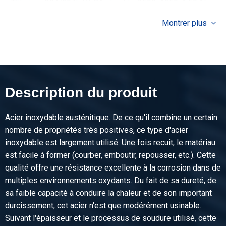
Tôle inox 304/304L làf BA struct lin 2500x1250x1,50 1f
Fiberlaser 100Mu
Montrer plus
Poids des pièces en kg
37,50
Prix brut
Sélectionner
Description du produit
Acier inoxydable austénitique. De ce qu'il combine un certain
nombre de propriétés très positives, ce type d'acier
inoxydable est largement utilisé. Une fois recuit, le matériau
est facile à former (courber, emboutir, repousser, etc.). Cette
qualité offre une résistance excellente à la corrosion dans de
multiples environnements oxydants. Du fait de sa dureté, de
sa faible capacité à conduire la chaleur et de son important
durcissement, cet acier n'est que modérément usinable.
Suivant l'épaisseur et le processus de soudure utilisé, cette