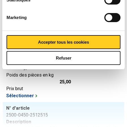
20,00
Prix brut
Marketing
Sélectionner
N° d'article
2500-0450-251251
Accepter tous les cookies
Description
Tôle inox 304/304L làf BA struct lin 2500x1250x1 1f
Refuser
Fiberlaser 100Mu
Poids des pièces en kg
25,00
Prix brut
Sélectionner
N° d'article
2500-0450-2512515
Description