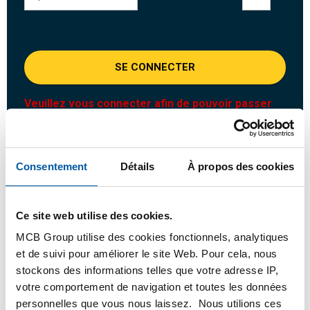
SE CONNECTER
Veuillez vous connecter afin de pouvoir passer
commande
Commandez avec vos propres numéros d’articles
Consentement
Détails
À propos des cookies
Calculez avec les prix MCB actuels
Suivez votre commande avec Track&Trace
Ce site web utilise des cookies.
MCB Group utilise des cookies fonctionnels, analytiques
et de suivi pour améliorer le site Web. Pour cela, nous
stockons des informations telles que votre adresse IP,
Produit
Description du produit
Liste de prix brut
votre comportement de navigation et toutes les données
personnelles que vous nous laissez. Nous utilions ces