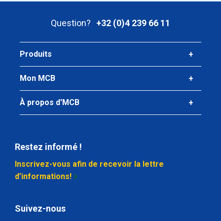
Poids des pièces en kg
Question?
+32 (0)4 239 66 11
24,786
Prix brut
Sélectionner
Produits
N° d'article
Mon MCB
2800-0720-251253
Description
À propos d'MCB
Tôle alu EN AW-5754 H22 2500x1250x3 sans papier
Poids des pièces en kg
Restez informé !
25,819
Prix brut
Inscrivez-vous afin de recevoir la lettre
Sélectionner
d’informations!
N° d'article
2800-0720-3153
Suivez-nous
Description