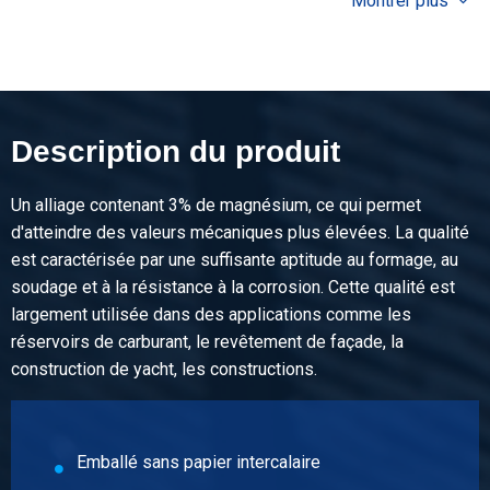
Montrer plus
Prix brut
Sélectionner
N° d'article
2800-0720-31515
Description
Description du produit
Tôle alu EN AW-5754 H22 3000x1500x1,5 sans papier
Un alliage contenant 3% de magnésium, ce qui permet
Poids des pièces en kg
d'atteindre des valeurs mécaniques plus élevées. La qualité
18,59
est caractérisée par une suffisante aptitude au formage, au
Prix brut
soudage et à la résistance à la corrosion. Cette qualité est
Sélectionner
largement utilisée dans des applications comme les
réservoirs de carburant, le revêtement de façade, la
N° d'article
construction de yacht, les constructions.
2800-0720-212
Description
Tôle alu EN AW-5754 H22 2000x1000x2 sans papier
Emballé sans papier intercalaire
Poids des pièces en kg