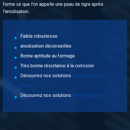
forme ce que l'on appelle une peau de tigre après
6,885
l'anodisation.
Prix brut
Sélectionner
N° d'article
Faible robustesse
2800-0010-31508
anodisation déconseillée
Description
Tôle Alu EN AW-1050A H14/H24 3000x1500x0,8
Bonne aptitude au formage
Très bonne résistance à la corrosion
Poids des pièces en kg
Découvrez nos solutions
tôles filmées 1
9,914
Prix brut
face
Sélectionner
Découvrez nos solutions
film easy peel
N° d'article
2800-0010-211
Description
Tôle Alu EN AW-1050A H14/H24 2000x1000x1