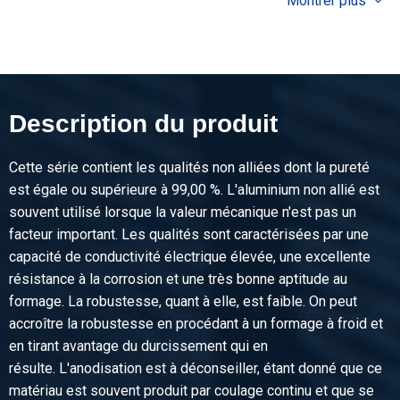
Montrer plus
Prix brut
Sélectionner
N° d'article
2800-0010-2108
Description
Description du produit
Tôle Alu EN AW-1050A H14/H24 2000x1000x0,8
Cette série contient les qualités non alliées dont la pureté
Poids des pièces en kg
est égale ou supérieure à 99,00 %. L'aluminium non allié est
4,406
souvent utilisé lorsque la valeur mécanique n'est pas un
Prix brut
facteur important. Les qualités sont caractérisées par une
Sélectionner
capacité de conductivité électrique élevée, une excellente
résistance à la corrosion et une très bonne aptitude au
N° d'article
formage. La robustesse, quant à elle, est faible. On peut
2800-0010-2512508
accroître la robustesse en procédant à un formage à froid et
Description
en tirant avantage du durcissement qui en
Tôle Alu EN AW-1050A H14/H24 2500x1250x0,8
résulte. L'anodisation est à déconseiller, étant donné que ce
matériau est souvent produit par coulage continu et que se
Poids des pièces en kg