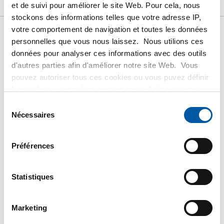
Téléchargements
Caractéristiques
et de suivi pour améliorer le site Web. Pour cela, nous
stockons des informations telles que votre adresse IP,
votre comportement de navigation et toutes les données
Liste de prix bruts:
personnelles que vous nous laissez. Nous utilions ces
données pour analyser ces informations avec des outils
Tôle/feuillard aluminium EN
d'autres parties afin d'améliorer notre site Web. Vous
AW-1050A H14/H24
pouvez autoriser tous ces cookies ou vous puvez définir
les cookies vous-même si vous ne souhaitez pas que
Prix en euro par 1 KG
nous partagions certaines informations. Vous trouverez
Sélection
plus d'informations sur les cookies que nous conservons
Nécessaires
du
et les parties avec lesquelles nous travaillons dans notre
N° d'article
consentement
règlement en matière de cookies. Consultez notre
2800-0010-2105
Préférences
règlement
ici
.
Description
Tôle Alu EN AW-1050A H14/H24 2000x1000x0,5
Statistiques
Poids des pièces en kg
2,754
Marketing
Prix brut