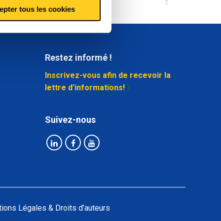
Vous
1
epter tous les cookies
êtes
sur
la
page
Restez informé !
Inscrivez-vous afin de recevoir la
lettre d’informations!
Suivez-nous
ions Légales & Droits d’auteurs