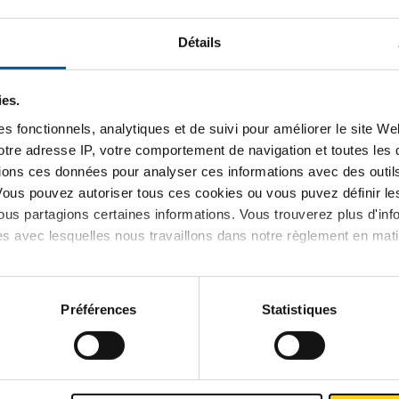
Détails
ies.
s fonctionnels, analytiques et de suivi pour améliorer le site W
votre adresse IP, votre comportement de navigation et toutes le
ions ces données pour analyser ces informations avec des outils 
Vous pouvez autoriser tous ces cookies ou vous puvez définir 
us partagions certaines informations. Vous trouverez plus d'inf
es avec lesquelles nous travaillons dans notre règlement en mat
cket weld
316L reducing socket
g coupling 3000#
NPT 3000#
Préférences
Statistiques
25
2440-0229
ner la dimension
Selectionner la dimension