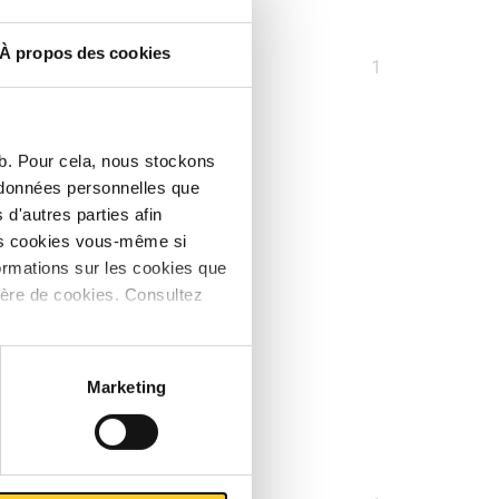
À propos des cookies
Vous
1
êtes
sur
la
eb. Pour cela, nous stockons
page
s données personnelles que
d'autres parties afin
les cookies vous-même si
ormations sur les cookies que
ière de cookies. Consultez
Marketing