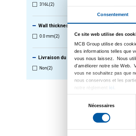
316L
(2)
Consentement
1
-
2
de
2
Wall thickness
Ce site web utilise des cook
0.0 mm
(2)
MCB Group utilise des cookie
des informations telles que 
Livraison du reste
vous nous laissez. Nous util
d'améliorer notre site Web. 
Non
(2)
vous ne souhaitez pas que no
nous conservons et les parti
notre règlement
ici
.
316L so
Sélection
reducin
du
Nécessaires
2430-02
consentement
Selection