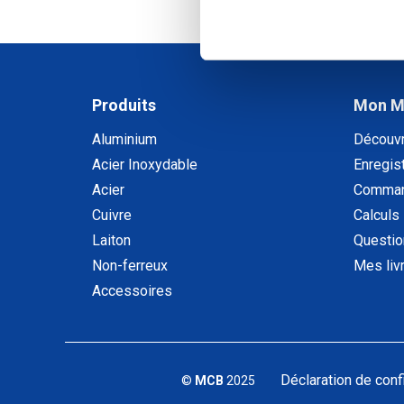
1
-
2
de
2
Produits
Mon 
Aluminium
Découv
Acier Inoxydable
Enregist
Acier
Comman
Cuivre
Calculs
Laiton
Questio
Non-ferreux
Mes liv
Accessoires
Déclaration de confi
©
MCB
2025