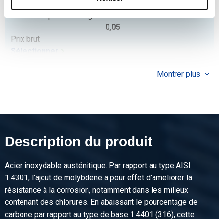
316L half socket NPT 3000# 3/8In
Poids des pièces en kg
0,05
Prix brut
Sélectionner
N° d'article
Montrer plus
2440-0271-12
Description
316L half socket NPT 3000# 1/2In
Poids des pièces en kg
0,07
Description du produit
Prix brut
Sélectionner
Acier inoxydable austénitique. Par rapport au type AISI
N° d'article
1.4301, l'ajout de molybdène a pour effet d'améliorer la
2440-0271-34
résistance à la corrosion, notamment dans les milieux
Description
contenant des chlorures. En abaissant le pourcentage de
316L half socket NPT 3000# 3/4In
carbone par rapport au type de base 1.4401 (316), cette