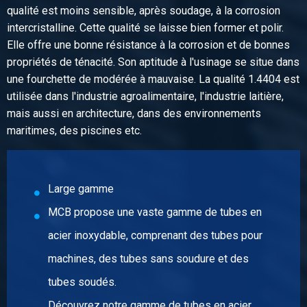
Poids des pièces en kg
qualité est moins sensible, après soudage, à la corrosion
0,10
intercristalline. Cette qualité se laisse bien former et polir.
Prix brut
Elle offre une bonne résistance à la corrosion et de bonnes
Sélectionner
propriétés de ténacité. Son aptitude à l'usinage se situe dans
une fourchette de modérée à mauvaise. La qualité 1.4404 est
N° d'article
utilisée dans l'industrie agroalimentaire, l'industrie laitière,
2440-0271-1
mais aussi en architecture, dans des environnements
Description
maritimes, des piscines etc.
316L half socket NPT 3000# 1In
Poids des pièces en kg
0,20
Prix brut
Large gamme
Sélectionner
MCB propose une vaste gamme de tubes en
N° d'article
acier inoxydable, comprenant des tubes pour
2440-0271-114
machines, des tubes sans soudure et des
Description
316L half socket NPT 3000# 1 1/4In
tubes soudés.
Poids des pièces en kg
Découvrez notre gamme de tubes en acier