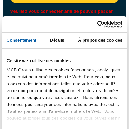
Veuillez vous connecter afin de pouvoir passer
commande
Commandez avec vos propres numéros d’articles
Consentement
Détails
À propos des cookies
Calculez avec les prix MCB actuels
Suivez votre commande avec Track&Trace
Ce site web utilise des cookies.
MCB Group utilise des cookies fonctionnels, analytiques
et de suivi pour améliorer le site Web. Pour cela, nous
stockons des informations telles que votre adresse IP,
Produit
Description du produit
Liste de prix brut
votre comportement de navigation et toutes les données
personnelles que vous nous laissez. Nous utilions ces
Téléchargements
Caractéristiques
données pour analyser ces informations avec des outils
d'autres parties afin d'améliorer notre site Web. Vous
pouvez autoriser tous ces cookies ou vous puvez définir
Liste de prix bruts: Inox 1.4404
les cookies vous-même si vous ne souhaitez pas que