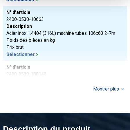
N° d'article
2400-0530-10663
Description
Acier inox 1.4404 (316L) machine tubes 106x63 2-7m
Poids des pièces en kg
Prix brut
Sélectionner
N° d'article
2400-0530-180140
Description
Acier inox 1.4404 (316L) machine tubes 180x140 2-7m
Montrer plus
Poids des pièces en kg
Prix brut
Sélectionner
N° d'article
Description du produit
2400-0530-190106