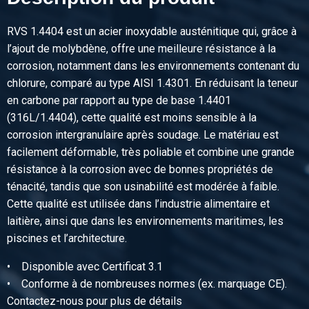
Description
Acier inox 1.4404 (316L) machine tubes 190x106 2-7m
RVS 1.4404 est un acier inoxydable austénitique qui, grâce à
Poids des pièces en kg
l’ajout de molybdène, offre une meilleure résistance à la
Prix brut
corrosion, notamment dans les environnements contenant du
Sélectionner
chlorure, comparé au type AISI 1.4301. En réduisant la teneur
en carbone par rapport au type de base 1.4401
N° d'article
(316L/1.4404), cette qualité est moins sensible à la
2400-0530-212150
corrosion intergranulaire après soudage. Le matériau est
Description
facilement déformable, très poliable et combine une grande
Acier inox 1.4404 (316L) machine tubes 212x150 2-7m
résistance à la corrosion avec de bonnes propriétés de
Poids des pièces en kg
ténacité, tandis que son usinabilité est modérée à faible.
Prix brut
Cette qualité est utilisée dans l’industrie alimentaire et
Sélectionner
laitière, ainsi que dans les environnements maritimes, les
piscines et l’architecture.
N° d'article
2400-0530-240170
• Disponible avec Certificat 3.1
Description
• Conforme à de nombreuses normes (ex. marquage CE).
Acier inox 1.4404 (316L) machine tubes 240x170 2-7m
Contactez-nous pour plus de détails
Poids des pièces en kg