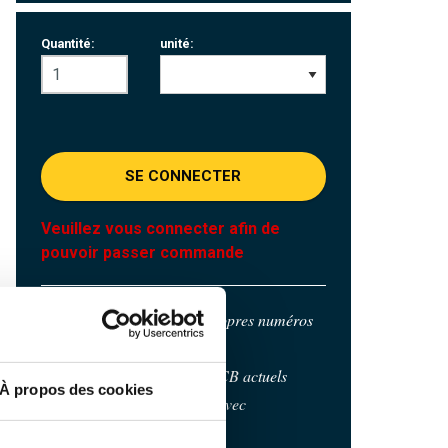
Quantité:
unité:
SE CONNECTER
Veuillez vous connecter afin de
pouvoir passer commande
Commandez avec vos propres numéros
d’articles
Calculez avec les prix MCB actuels
À propos des cookies
Suivez votre commande avec
Track&Trace