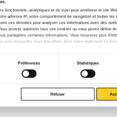
ies.
s fonctionnels, analytiques et de suivi pour améliorer le site W
votre adresse IP, votre comportement de navigation et toutes le
ions ces données pour analyser ces informations avec des outils 
Vous pouvez autoriser tous ces cookies ou vous puvez définir 
us partagions certaines informations. Vous trouverez plus d'inf
x brut
Téléchargements
Caractéristiques
es avec lesquelles nous travaillons dans notre règlement en mat
inium EN AW-2011 T6 carré pressé
Préférences
Statistiques
P
k
Refuser
Acc