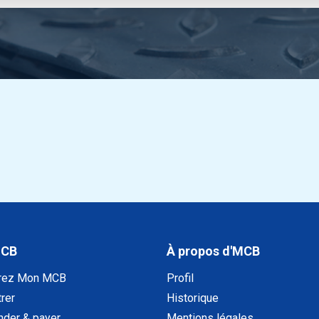
MCB
À propos d'MCB
rez Mon MCB
Profil
rer
Historique
der & payer
Mentions légales