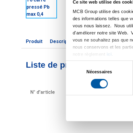
Ce site web utilise des cook
MCB Group utilise des cookie
des informations telles que 
vous nous laissez. Nous util
d'améliorer notre site Web. 
vous ne souhaitez pas que no
Produit
Description du produit
Liste de pri
nous conservons et les parti
notre règlement
ici
.
Liste de prix bruts: Alum
Sélection
du
Nécessaires
consentement
N° d'article
Description