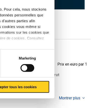
eb. Pour cela, nous stockons
s données personnelles que
d'autres parties afin
les cookies vous-même si
ormations sur les cookies que
ière de cookies. Consultez
 Pb max 0
Marketing
Prix en euro par 1
oids des pièces en
Prix brut
g
epter tous les cookies
Montrer plus