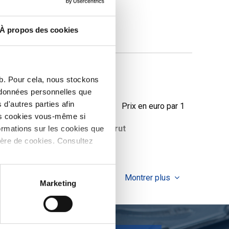
À propos des cookies
d
eb. Pour cela, nous stockons
s données personnelles que
d'autres parties afin
Prix en euro par 1
les cookies vous-même si
oids des pièces en
Prix brut
ormations sur les cookies que
g
ière de cookies. Consultez
Montrer plus
Marketing