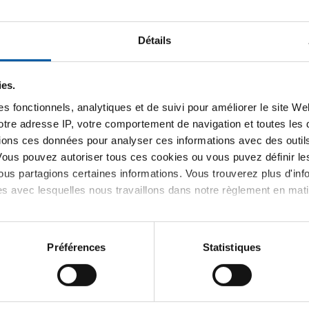
Détails
x brut
Téléchargements
Caractéristiques
ies.
 718 (2.4668/N07718) AMS 5662 ron
s fonctionnels, analytiques et de suivi pour améliorer le site W
votre adresse IP, votre comportement de navigation et toutes le
ions ces données pour analyser ces informations avec des outils 
Vous pouvez autoriser tous ces cookies ou vous puvez définir 
P
us partagions certaines informations. Vous trouverez plus d'inf
k
es avec lesquelles nous travaillons dans notre règlement en mat
Préférences
Statistiques