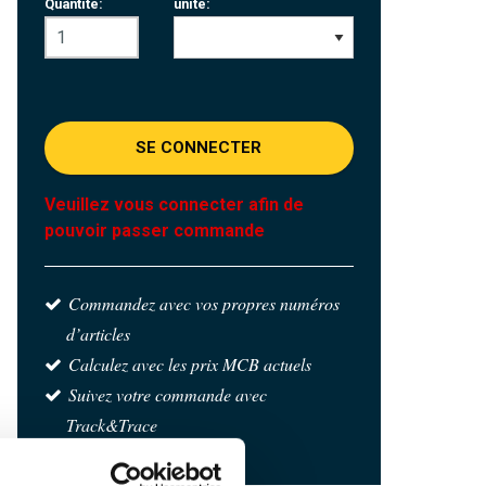
Quantité:
unité:
SE CONNECTER
Veuillez vous connecter afin de
pouvoir passer commande
Commandez avec vos propres numéros
d’articles
Calculez avec les prix MCB actuels
Suivez votre commande avec
Track&Trace