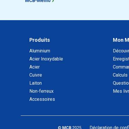
MCB-Mémo
Produits
Mon 
Aluminium
Découv
Acier Inoxydable
Enregist
Acier
Comman
Cuivre
Calculs
Laiton
Questio
Non-ferreux
Mes liv
Accessoires
Déclaration de confi
©
MCB
2025