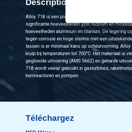
Description du produit
Alloy 718 is een precipitatie hardende nikkel-chro
significante hoeveelheden ijzer, niobium en molyb
hoeveelheden aluminium en titanium. De legering 
tegen corrosie en hoge sterkte met een uitstekende
lassen is er minimaal kans op scheurvorming. Alloy
kruip bij temperaturen tot 700°C. Het materiaal is ve
gegloeide uitvoering (AMS 5662) en geharde uitvoe
718 wordt veelal gebruikt in gasturbines, raketmoto
kernreactoren en pompen.
Téléchargez