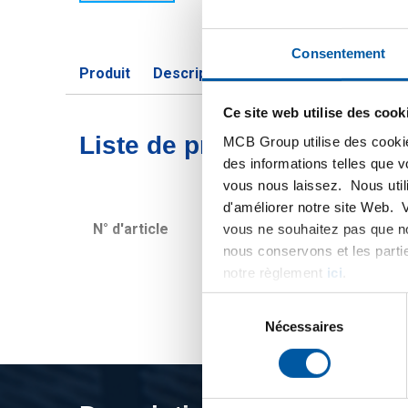
Consentement
Produit
Description du produit
Liste de pri
Ce site web utilise des cook
Liste de prix bruts: Alloy
MCB Group utilise des cookie
des informations telles que 
vous nous laissez. Nous util
d'améliorer notre site Web. 
N° d'article
Description
vous ne souhaitez pas que no
nous conservons et les parti
notre règlement
ici
.
Sélection
du
Nécessaires
consentement