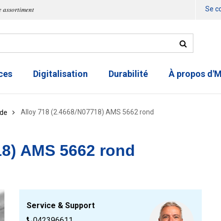
e assortiment
Se c
ces
Digitalisation
Durabilité
À propos d'
Alloy 718 (2.4668/N07718) AMS 5662 rond
de
18) AMS 5662 rond
Service & Support
042396611