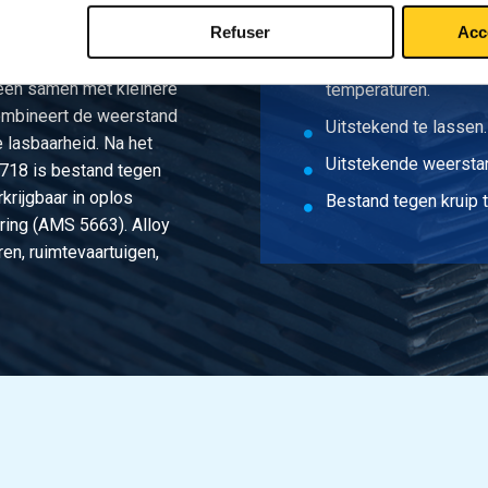
Refuser
Acc
Uitstekende mechani
omlegering met
deen samen met kleinere
temperaturen.
combineert de weerstand
Uitstekend te lassen.
 lasbaarheid. Na het
Uitstekende weerstan
 718 is bestand tegen
rkrijgbaar in oplos
Bestand tegen kruip 
ring (AMS 5663). Alloy
ren, ruimtevaartuigen,