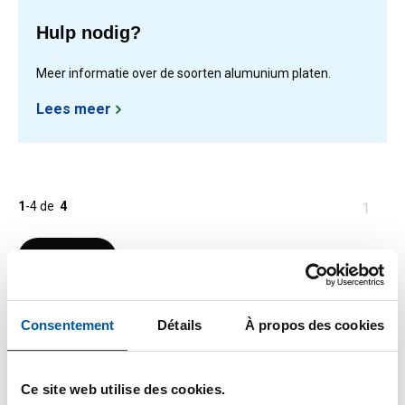
Hulp nodig?
Meer informatie over de soorten alumunium platen.
Lees meer
1
-
4
de
4
Vous
1
êtes
sur
Filteren
la
page
Consentement
Détails
À propos des cookies
Ce site web utilise des cookies.