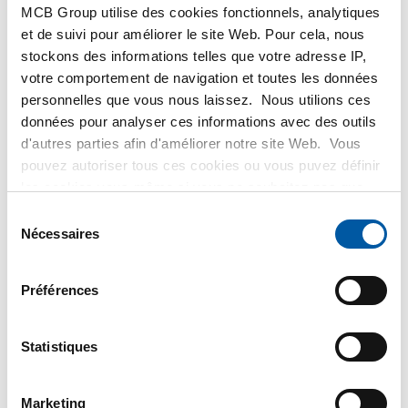
MCB Group utilise des cookies fonctionnels, analytiques
et de suivi pour améliorer le site Web. Pour cela, nous
stockons des informations telles que votre adresse IP,
votre comportement de navigation et toutes les données
personnelles que vous nous laissez. Nous utilions ces
Tôle/feuillard
Tôle/feuillard
données pour analyser ces informations avec des outils
réfractaire 1.4841 làf
réfractaire 1.4841
d'autres parties afin d'améliorer notre site Web. Vous
finish G/N (IIIS/IIIC)
laminé à chaud 1D
pouvez autoriser tous ces cookies ou vous puvez définir
2500-0074
2500-0075
les cookies vous-même si vous ne souhaitez pas que
Selectionner la dimension
Selectionner la dimension
nous partagions certaines informations. Vous trouverez
Sélection
plus d'informations sur les cookies que nous conservons
Nécessaires
du
et les parties avec lesquelles nous travaillons dans notre
consentement
règlement en matière de cookies. Consultez notre
Préférences
règlement
ici
.
Statistiques
Marketing