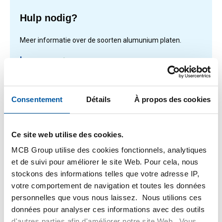
Hulp nodig?
Meer informatie over de soorten alumunium platen.
Lees meer
Consentement
Détails
À propos des cookies
1
-
1
de
1
Vous
1
êtes
Ce site web utilise des cookies.
sur
Filteren
MCB Group utilise des cookies fonctionnels, analytiques
la
et de suivi pour améliorer le site Web. Pour cela, nous
page
stockons des informations telles que votre adresse IP,
votre comportement de navigation et toutes les données
personnelles que vous nous laissez. Nous utilions ces
données pour analyser ces informations avec des outils
d'autres parties afin d'améliorer notre site Web. Vous