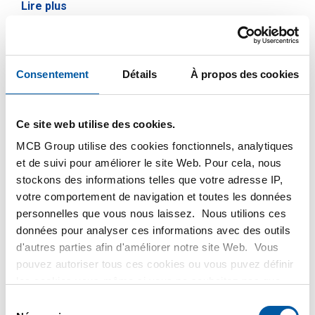
Lire plus
Consentement
Détails
À propos des cookies
Ce produit ne peut être commandé en ligne, pour
plus d'information, veuillez contacter notre
service client.
Ce site web utilise des cookies.
MCB Group utilise des cookies fonctionnels, analytiques
et de suivi pour améliorer le site Web. Pour cela, nous
Commandez avec vos propres numéros d’articles
stockons des informations telles que votre adresse IP,
Calculez avec les prix MCB actuels
votre comportement de navigation et toutes les données
Suivez votre commande avec Track&Trace
personnelles que vous nous laissez. Nous utilions ces
données pour analyser ces informations avec des outils
d'autres parties afin d'améliorer notre site Web. Vous
pouvez autoriser tous ces cookies ou vous puvez définir
les cookies vous-même si vous ne souhaitez pas que
Produit
Description du produit
Liste de prix brut
nous partagions certaines informations. Vous trouverez
Sélection
plus d'informations sur les cookies que nous conservons