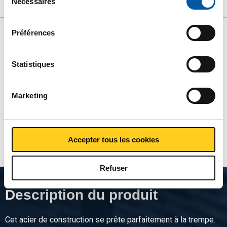
Nécessaires
du
Téléchargements
Caractéristiques
et les parties avec lesquelles nous travaillons dans notre
consentement
règlement en matière de cookies. Consultez notre
Préférences
règlement
ici
.
Liste de prix bruts: Acier de
construction non allié C45 plat
Statistiques
Prix en euro par
Marketing
Montrer plus
Accepter tous les cookies
Refuser
Description du produit
Cet acier de construction se prête parfaitement à la trempe.