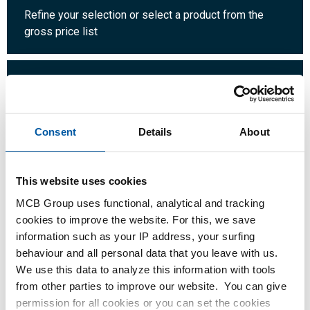
Refine your selection or select a product from the
gross price list
Quantity:
Unit:
Consent
Details
About
Login
This website uses cookies
MCB Group uses functional, analytical and tracking
Please login to order products
cookies to improve the website. For this, we save
information such as your IP address, your surfing
behaviour and all personal data that you leave with us.
Order with your own article numbers
We use this data to analyze this information with tools
Calculating with current MCB prices
from other parties to improve our website. You can give
Follow your order via Track&Trace
permission for all cookies or you can set the cookies