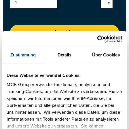
Anmelden
Bitte einloggen zum bestellen
Zustimmung
Details
Über Cookies
Bestellen mit Ihren eigenen Artikelnummern
Kalkulieren mit aktuellen MCB-Preisen
Diese Webseite verwendet Cookies
Verfolgen Sie Ihre Bestellung über Track&Trace
MCB Group verwendet funktionale, analytische und
Tracking-Cookies, um die Website zu verbessern. Hierzu
speichern wir Informationen wie Ihre IP-Adresse, Ihr
Surfverhalten und alle persönlichen Daten, die Sie bei
uns hinterlassen. Wir verwenden diese Daten, um diese
das Produkt
Produktbeschreibung
Informationen mit Tools anderer Parteien zu analysieren
und unsere Website zu verbessern. Sie können
Bruttopreisliste
Downloads
Spezifikationen