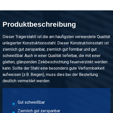
Artikelnummer
1600-0030-180
Beschreibung
Produktbeschreibung
Formstahl HE-A S235JR 180 HL 6 mtr
Dieser Trägerstahll ist die am häufigsten verwendete Qualität
Stück pro KG
unlegierter Konstruktionsstahl. Dieser Konstruktionsstahl ist
219,01
ziemlich gut zerspanbar, ziemlich gut formbar und gut
Bruttopreis
schweißbar. Auch in einer Qualität lieferbar, die mit einer
Wählen Sie
glatten, glänzenden Zinkbeschichtung feuerverzinkt werden
kann. Sollte der Stahl eine besonders gute Verformbarkeit
Artikelnummer
aufweisen (z.B. Biegen), muss dies bei der Bestellung
1600-0030-200
deutlich vermeldet werden.
Beschreibung
Formstahl HE-A S235JR 200 HL 6 mtr
Stück pro KG
Gut schweißbar
261,36
Ziemlich gut zerspanbar