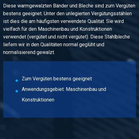
Diese warmgewalzten Bänder und Bleche sind zum Vergüten
Stück pro KG
bestens geeignet. Unter den unlegierten Vergütungsstählen
96,00
ist dies die am häufigsten verwendete Qualität. Sie wird
Bruttopreis
vielfach für den Maschinenbau und Konstruktionen
Wählen Sie
verwendet (vergütet und nicht vergütet). Diese Stahlbleche
liefern wir in den Qualitäten normal geglüht und
Artikelnummer
normalisierend gewalzt.
2300-0010-218
Beschreibung
Wgw Blech C45 2000x1000x8 gebeizt und geölt
Zum Vergüten bestens geeignet
Stück pro KG
Anwendungsgebiet: Maschinenbau und
128,00
Konstruktionen
Bruttopreis
Wählen Sie
Artikelnummer
2300-0010-2110
Beschreibung