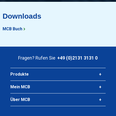
Wgw Blech C45 2000x1000x10 gebeizt und geölt
Downloads
Stück pro KG
160,00
MCB Buch
Bruttopreis
Wählen Sie
Fragen? Rufen Sie
+49 (0)2131 3131 0
Produkte
Mein MCB
Über MCB