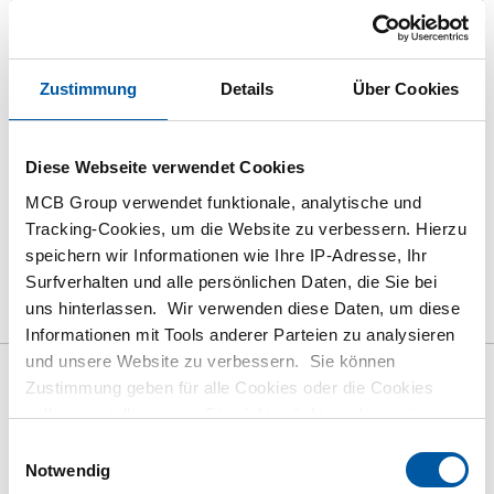
Bitte einloggen zum bestellen
Bestellen mit Ihren eigenen Artikelnummern
Zustimmung
Details
Über Cookies
Kalkulieren mit aktuellen MCB-Preisen
Verfolgen Sie Ihre Bestellung über Track&Trace
Diese Webseite verwendet Cookies
MCB Group verwendet funktionale, analytische und
Tracking-Cookies, um die Website zu verbessern. Hierzu
speichern wir Informationen wie Ihre IP-Adresse, Ihr
das Produkt
Produktbeschreibung
Surfverhalten und alle persönlichen Daten, die Sie bei
uns hinterlassen. Wir verwenden diese Daten, um diese
Bruttopreisliste
Downloads
Spezifikationen
Informationen mit Tools anderer Parteien zu analysieren
und unsere Website zu verbessern. Sie können
Zustimmung geben für alle Cookies oder die Cookies
Bruttopreisliste:
selbst einstellen, wenn Sie nicht möchten, dass wir
Warmgewalztes Blech/Band
bestimmte Informationen weitergeben. Weitere
Einwilligungsauswahl
Informationen zu den von uns gespeicherten Cookies und
C45 gebeizt und geölt
Notwendig
den Parteien mit denen wir zusammenarbeiten, finden