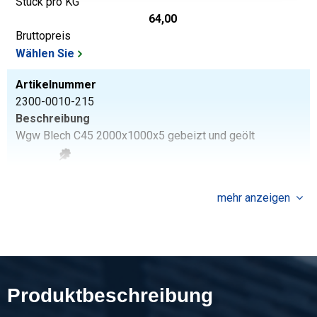
Stück pro KG
64,00
Bruttopreis
Wählen Sie
Artikelnummer
2300-0010-215
Beschreibung
Wgw Blech C45 2000x1000x5 gebeizt und geölt
Stück pro KG
80,00
mehr anzeigen
Bruttopreis
Wählen Sie
Artikelnummer
2300-0010-216
Beschreibung
Produktbeschreibung
Wgw Blech C45 2000x1000x6 gebeizt und geölt