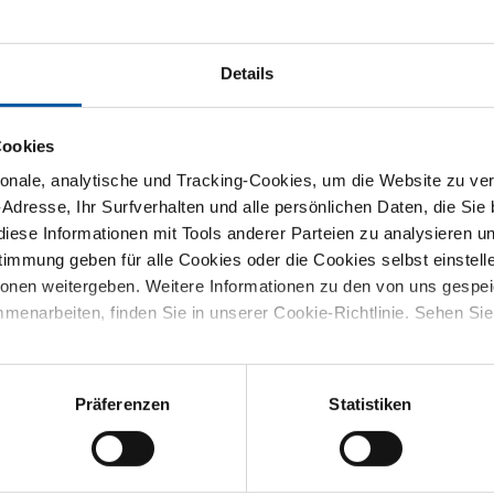
Details
reisliste
Downloads
Spezifikationen
Cookies
sste reduzier T-Stücke 1.4404 (31
nale, analytische und Tracking-Cookies, um die Website zu ver
-Adresse, Ihr Surfverhalten und alle persönlichen Daten, die Sie
iese Informationen mit Tools anderer Parteien zu analysieren u
mmung geben für alle Cookies oder die Cookies selbst einstell
S
ionen weitergeben. Weitere Informationen zu den von uns gespe
menarbeiten, finden Sie in unserer Cookie-Richtlinie. Sehen Si
Präferenzen
Statistiken