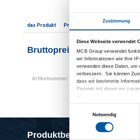
Zustimmung
das Produkt
Produktbeschreibung
Bruttop
Diese Webseite verwendet 
Bruttopreisliste: Geschwei
MCB Group verwendet funktio
wir Informationen wie Ihre IP
verwenden diese Daten, um d
verbessern. Sie können Zusti
Artikelnummer
Beschreibung
dass wir bestimmte Informat
Parteien mit denen wir zusam
an.
Einwilligungsauswahl
Notwendig
Produktbeschreibung