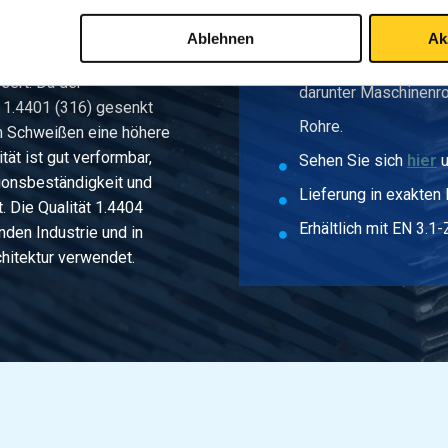
Große Auswahl
tät AISI 1.4301 wird
Ablehnen
Ak
beständigkeit in
MCB bietet ein umfan
sert. Da der
darunter Maschinenro
t 1.4401 (316) gesenkt
Rohre.
em Schweißen eine höhere
tät ist gut verformbar,
Sehen Sie sich
hier
u
sionsbeständigkeit und
Lieferung in exakten
. Die Qualität 1.4404
Erhältlich mit EN 3.1-
nden Industrie und in
hitektur verwendet.