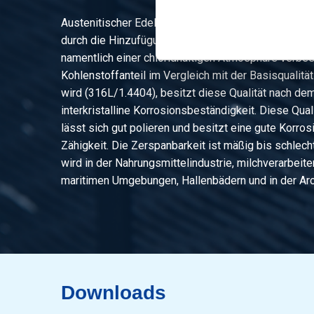
Austenitischer Edelstahl. Im Vergleich mit der Quali
durch die Hinzufügung von Molybdän die Korrosions
namentlich einer chloridhaltigen Atmosphäre verbes
Kohlenstoffanteil im Vergleich mit der Basisqualitä
wird (316L/1.4404), besitzt diese Qualität nach d
interkristalline Korrosionsbeständigkeit. Diese Quali
lässt sich gut polieren und besitzt eine gute Korro
Zähigkeit. Die Zerspanbarkeit ist mäßig bis schlecht
wird in der Nahrungsmittelindustrie, milchverarbeite
maritimen Umgebungen, Hallenbädern und in der Arc
Downloads