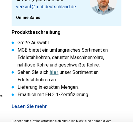
verkauf@mcbdeutschland.de
Online Sales
Produktbeschreibung
Große Auswahl
MCB bietet ein umfangreiches Sortiment an
Edelstahlrohren, darunter Maschinenrohre,
nahtlose Rohre und geschweißte Rohre.
Sehen Sie sich
hier
unser Sortiment an
Edelstahlrohren an.
Lieferung in exakten Mengen.
Erhältlich mit EN 3.1-Zertifizierung.
en
Lesen Sie mehr
Die genannten Preise verstehen sich zuzüglich MwSt. sind abhängig vom
Auftragswert und unter Vorbehalt. Die Preise, Nebenkosten (evtl. Zeugnis - ,
Verpackungskosten etc.) und Gesamtsummen sehen Sie im Warenkorb.