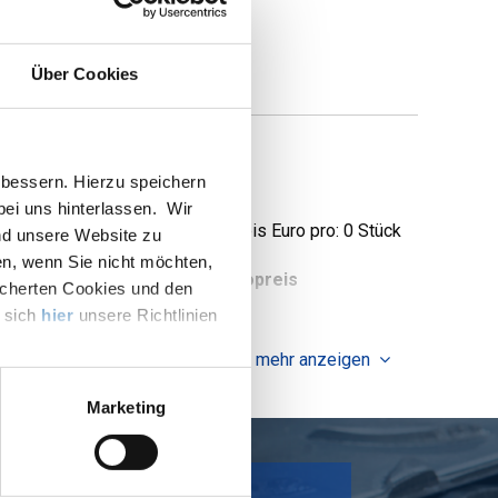
Über Cookies
6L)
bessern. Hierzu speichern
 bei uns hinterlassen. Wir
Preis Euro pro: 0 Stück
nd unsere Website zu
en, wenn Sie nicht möchten,
tück pro KG
Bruttopreis
icherten Cookies und den
e sich
hier
unsere Richtlinien
mehr anzeigen
Marketing