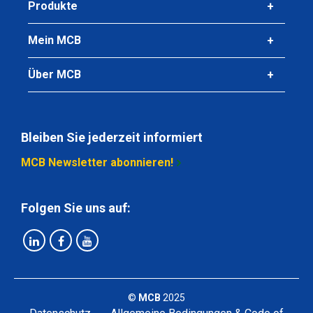
Stück pro KG
Produkte
Bruttopreis
Wählen Sie
Mein MCB
Artikelnummer
Über MCB
2860-0020-18
Beschreibung
Alu Rund EN AW-6082 T6/T6511 18 gepresst
Bleiben Sie jederzeit informiert
Stück pro KG
MCB Newsletter abonnieren!
Bruttopreis
Wählen Sie
Folgen Sie uns auf:
Artikelnummer
2860-0020-20
Beschreibung
Alu Rund EN AW-6082 T6/T6511 20 gepresst
©
MCB
2025
Stück pro KG