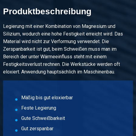
Produktbeschreibung
Stück pro KG
Bruttopreis
Wählen Sie
Legierung mit einer Kombination von Magnesium und
Silizium, wodurch eine hohe Festigkeit erreicht wird. Das
Artikelnummer
Material wird nicht zur Verformung verwendet. Die
2860-0020-12
Zerspanbarkeit ist gut, beim Schweißen muss man im
Beschreibung
Bereich der unter Wärmeeinfluss steht mit einem
Alu Rund EN AW-6082 T6/T6511 12 gepresst
Festigkeitsverlust rechnen. Die Werkstücke werden oft
eloxiert. Anwendung hauptsächlich im Maschinenbau.
Stück pro KG
Bruttopreis
Wählen Sie
Mäßig bis gut eloxierbar
Artikelnummer
Feste Legierung
2860-0020-14
Gute Schweißbarkeit
Beschreibung
Alu Rund EN AW-6082 T6/T6511 14 gepresst
Gut zerspanbar