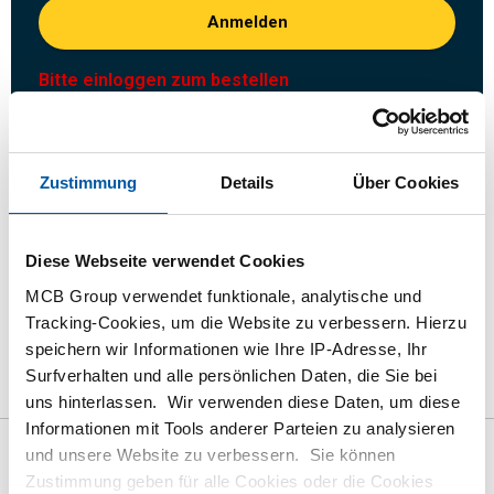
Anmelden
Bitte einloggen zum bestellen
Bestellen mit Ihren eigenen Artikelnummern
Kalkulieren mit aktuellen MCB-Preisen
Zustimmung
Details
Über Cookies
Verfolgen Sie Ihre Bestellung über Track&Trace
Diese Webseite verwendet Cookies
MCB Group verwendet funktionale, analytische und
Tracking-Cookies, um die Website zu verbessern. Hierzu
das Produkt
Produktbeschreibung
speichern wir Informationen wie Ihre IP-Adresse, Ihr
Surfverhalten und alle persönlichen Daten, die Sie bei
Bruttopreisliste
Downloads
Spezifikationen
uns hinterlassen. Wir verwenden diese Daten, um diese
Informationen mit Tools anderer Parteien zu analysieren
und unsere Website zu verbessern. Sie können
Bruttopreisliste: Aluminium EN
Zustimmung geben für alle Cookies oder die Cookies