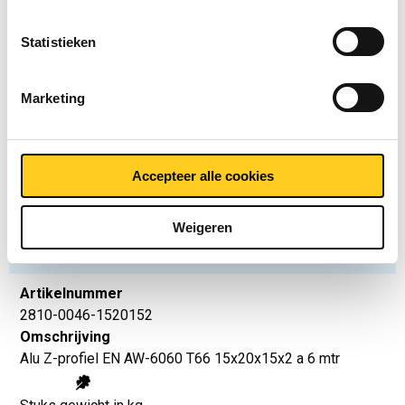
Prijzen per Euro per: 1 KG
Statistieken
Artikelnummer
2810-0046-1561515
Marketing
Omschrijving
Alu Z-profiel EN AW-6060 T66 15x6x15x1,5 a 6 mtr
Accepteer alle cookies
Stuks gewicht in kg
0,822
Weigeren
Bruto prijs
Selecteer
Artikelnummer
2810-0046-1520152
Omschrijving
Alu Z-profiel EN AW-6060 T66 15x20x15x2 a 6 mtr