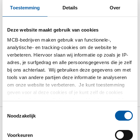
Toestemming
Details
Over
Gelieve in te loggen om te bestellen
Deze website maakt gebruik van cookies
Bestel met uw eigen artikelnummers
MCB-bedrijven maken gebruik van functionele-,
Calculeren met actuele MCB-prijzen
analytische- en tracking-cookies om de website te
Volg uw order via Track&Trace
verbeteren. Hiervoor slaan wij informatie op zoals je IP-
adres, je surfgedrag en alle persoonsgegevens die je zelf
bij ons achterlaat. Wij gebruiken deze gegevens om met
tools van andere partijen deze informatie te analyseren
om onze website te verbeteren. Je kunt toestemming
Product
Product omschrijving
Bruto prijslijst
geven voor al deze cookies of je kunt zelf de cookies
Downloads
Specificaties
instellen als je niet wilt dat wij bepaalde informatie delen.
Meer informatie over de cookies die wij bijhouden en de
Toestemmingsselectie
partijen waarmee wij samenwerken vind je in ons
Noodzakelijk
Bruto prijslijst: Aluminium EN
cookiebeleid. Bekijk
hier
ons beleid
AW-6060 T66 Z-profiel
Voorkeuren