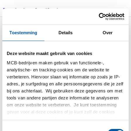
Downloads
Specificaties
Bruto prijslijst: Aluminium EN
Toestemming
Details
Over
AW-6060 T66 T-profiel 15 Mu
geanodiseerd
Deze website maakt gebruik van cookies
MCB-bedrijven maken gebruik van functionele-,
Prijzen per Euro per: 0
analytische- en tracking-cookies om de website te
verbeteren. Hiervoor slaan wij informatie op zoals je IP-
Artikelnummer
adres, je surfgedrag en alle persoonsgegevens die je zelf
2810-0644-30302
bij ons achterlaat. Wij gebruiken deze gegevens om met
Omschrijving
tools van andere partijen deze informatie te analyseren
Alu T-profiel EN AW-6060 T66 30x30x2 a 6 mtr 15 Mu
om onze website te verbeteren. Je kunt toestemming
geanodiseerd
geven voor al deze cookies of je kunt zelf de cookies
instellen als je niet wilt dat wij bepaalde informatie delen.
Stuks gewicht in kg
Meer informatie over de cookies die wij bijhouden en de
Toestemmingsselectie