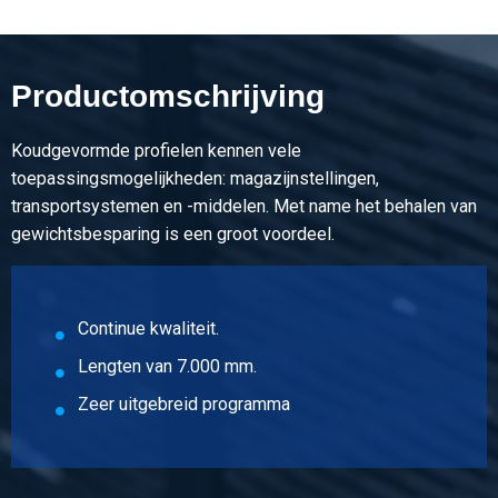
Artikelnummer
3000-0010-1212122
Omschrijving
Productomschrijving
Kgw U-profiel S235JR 12x12x12x2 ca 7 mtr
Koudgevormde profielen kennen vele
Stuks gewicht in kg
toepassingsmogelijkheden: magazijnstellingen,
3,402
transportsystemen en -middelen. Met name het behalen van
Bruto prijs
gewichtsbesparing is een groot voordeel.
Selecteer
Artikelnummer
3000-0010-1515152
Continue kwaliteit.
Omschrijving
Lengten van 7.000 mm.
Kgw U-profiel S235JR 15x15x15x2 ca 7 mtr
Zeer uitgebreid programma
Stuks gewicht in kg
4,41
Bruto prijs