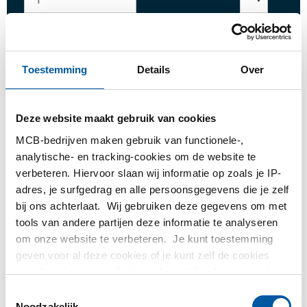
Inloggen
Toestemming
Details
Over
Gelieve in te loggen om te bestellen
Deze website maakt gebruik van cookies
MCB-bedrijven maken gebruik van functionele-,
Bestel met uw eigen artikelnummers
analytische- en tracking-cookies om de website te
Calculeren met actuele MCB-prijzen
verbeteren. Hiervoor slaan wij informatie op zoals je IP-
Volg uw order via Track&Trace
adres, je surfgedrag en alle persoonsgegevens die je zelf
bij ons achterlaat. Wij gebruiken deze gegevens om met
tools van andere partijen deze informatie te analyseren
om onze website te verbeteren. Je kunt toestemming
geven voor al deze cookies of je kunt zelf de cookies
Product
Product omschrijving
Bruto prijslijst
instellen als je niet wilt dat wij bepaalde informatie delen.
Meer informatie over de cookies die wij bijhouden en de
Toestemmingsselectie
Downloads
Specificaties
partijen waarmee wij samenwerken vind je in ons
Noodzakelijk