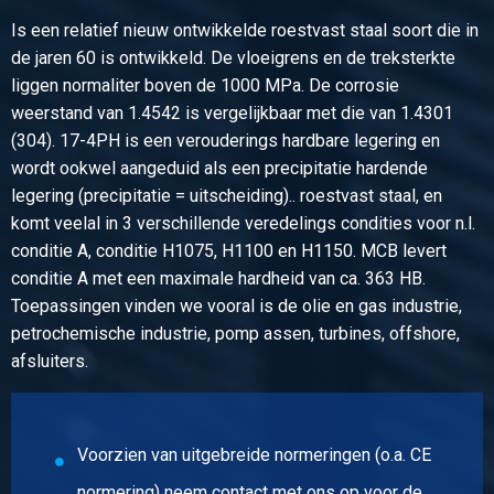
Is een relatief nieuw ontwikkelde roestvast staal soort die in
de jaren 60 is ontwikkeld. De vloeigrens en de treksterkte
liggen normaliter boven de 1000 MPa. De corrosie
weerstand van 1.4542 is vergelijkbaar met die van 1.4301
(304). 17-4PH is een verouderings hardbare legering en
wordt ookwel aangeduid als een precipitatie hardende
legering (precipitatie = uitscheiding).. roestvast staal, en
komt veelal in 3 verschillende veredelings condities voor n.l.
conditie A, conditie H1075, H1100 en H1150. MCB levert
conditie A met een maximale hardheid van ca. 363 HB.
Toepassingen vinden we vooral is de olie en gas industrie,
petrochemische industrie, pomp assen, turbines, offshore,
afsluiters.
Voorzien van uitgebreide normeringen (o.a. CE
normering) neem contact met ons op voor de