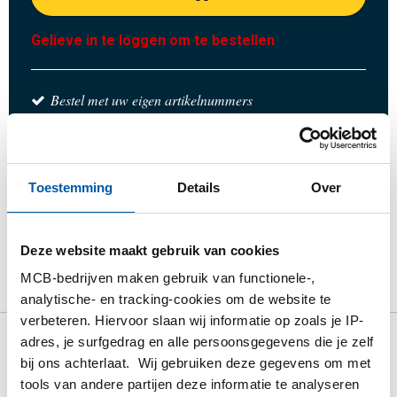
Gelieve in te loggen om te bestellen
Bestel met uw eigen artikelnummers
Calculeren met actuele MCB-prijzen
Volg uw order via Track&Trace
Toestemming
Details
Over
Deze website maakt gebruik van cookies
Product
Product omschrijving
Bruto prijslijst
MCB-bedrijven maken gebruik van functionele-,
Downloads
Specificaties
analytische- en tracking-cookies om de website te
verbeteren. Hiervoor slaan wij informatie op zoals je IP-
adres, je surfgedrag en alle persoonsgegevens die je zelf
Bruto prijslijst: Rvs 1.4542 17-
bij ons achterlaat. Wij gebruiken deze gegevens om met
4PH warmgewalst rond
tools van andere partijen deze informatie te analyseren