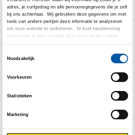
Product
Product omschrijving
Bruto prijslijst
adres, je surfgedrag en alle persoonsgegevens die je zelf
Downloads
Specificaties
bij ons achterlaat. Wij gebruiken deze gegevens om met
tools van andere partijen deze informatie te analyseren
om onze website te verbeteren. Je kunt toestemming
Bruto prijslijst: Rvs 1.4404
geven voor al deze cookies of je kunt zelf de cookies
instellen als je niet wilt dat wij bepaalde informatie delen.
(316L) warmgewalst hoek
Meer informatie over de cookies die wij bijhouden en de
Toestemmingsselectie
gelijkzijdig
partijen waarmee wij samenwerken vind je in ons
Noodzakelijk
cookiebeleid. Bekijk
hier
ons beleid
Prijzen in Euro per: 1 KG
Voorkeuren
Artikelnummer
2400-0033-20203
Statistieken
Omschrijving
Rvs Wgw hoek 1.4404 (316L) 20x20x3 ca 6 mtr
Marketing
Stuks gewicht in kg
Bruto prijs