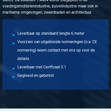
voedingsmiddelenindustrie, zuivelindustrie maar ook in
Artikelnummer
maritieme omgevingen, zwembaden en architectuur.
2400-0033-40405
Omschrijving
Rvs Wgw hoek 1.4404 (316L) 40x40x5 ca 6 mtr
Leverbaar op standaard lengte 6 meter
Stuks gewicht in kg
Voorzien van uitgebreide normeringen (o.a. CE
Bruto prijs
normering) neem contact met ons op voor de
Selecteer
details
Artikelnummer
Leverbaar met Certficaat 3.1
2400-0033-50505
Omschrijving
Gegloeid en gebeitst
Rvs Wgw hoek 1.4404 (316L) 50x50x5 ca 6 mtr
Stuks gewicht in kg
Bruto prijs
Selecteer