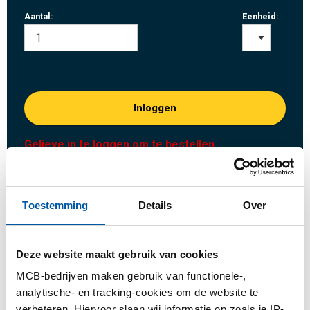
Aantal:
Eenheid:
Inloggen
Gelieve in te loggen om te bestellen
Bestel met uw eigen artikelnummers
Toestemming
Details
Over
Calculeren met actuele MCB-prijzen
Volg uw order via Track&Trace
Deze website maakt gebruik van cookies
MCB-bedrijven maken gebruik van functionele-,
analytische- en tracking-cookies om de website te
verbeteren. Hiervoor slaan wij informatie op zoals je IP-