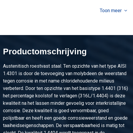
Selecteer
Toon meer
Artikelnummer
2400-0033-30304
Omschrijving
Rvs Wgw hoek 1.4404 (316L) 30x30x4 ca 6 mtr
Productomschrijving
Stuks gewicht in kg
Bruto prijs
Selecteer
Austenitisch roestvast staal. Ten opzichte van het type AISI
1.4301 is door de toevoeging van molybdeen de weerstand
Artikelnummer
tegen corrosie in met name chloridehoudende milieus
2400-0033-40404
verbeterd. Door ten opzichte van het basistype 1.4401 (316)
Omschrijving
het percentage koolstof te verlagen (316L/1.4404) is deze
Rvs Wgw hoek 1.4404 (316L) 40x40x4 ca 6 mtr
kwaliteit na het lassen minder gevoelig voor interkristallijne
corrosie. Deze kwaliteit is goed vervormbaar, goed
Stuks gewicht in kg
polijstbaar en heeft een goede corrosieweerstand en goede
Bruto prijs
taaiheidseigenschappen. De verspaanbaarheid is matig tot
Selecteer
slecht. De kwaliteit 1.4404 wordt toegepast in de