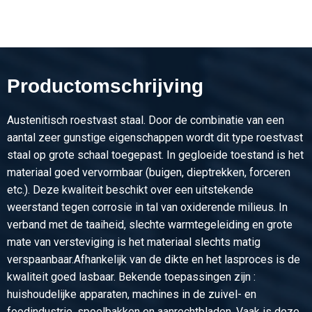
2410-0023-50505
Omschrijving
Rvs blank hoek 304/304L 50x50x5 ca 3 mtr getrokken
Productomschrijving
Stuks gewicht in kg
Bruto prijs
Selecteer
Austenitisch roestvast staal. Door de combinatie van een
aantal zeer gunstige eigenschappen wordt dit type roestvast
staal op grote schaal toegepast. In gegloeide toestand is het
materiaal goed vervormbaar (buigen, dieptrekken, forceren
etc.). Deze kwaliteit beschikt over een uitstekende
weerstand tegen corrosie in tal van oxiderende milieus. In
verband met de taaiheid, slechte warmtegeleiding en grote
mate van versteviging is het materiaal slechts matig
verspaanbaar.Afhankelijk van de dikte en het lasproces is de
kwaliteit goed lasbaar. Bekende toepassingen zijn :
huishoudelijke apparaten, machines in de zuivel- en
foodindustrie, spoelbakken en aanrechtbladen. Vaak is deze