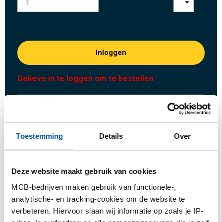
Inloggen
Gelieve in te loggen om te bestellen
Bestel met uw eigen artikelnummers
Calculeren met actuele MCB-prijzen
Toestemming
Details
Over
Volg uw order via Track&Trace
Deze website maakt gebruik van cookies
MCB-bedrijven maken gebruik van functionele-,
Product
Product omschrijving
Bruto prijslijst
analytische- en tracking-cookies om de website te
verbeteren. Hiervoor slaan wij informatie op zoals je IP-
Downloads
Specificaties