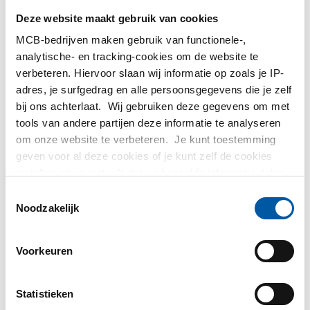
lasergelast T
Deze website maakt gebruik van cookies
ongelijkzijdig
Rvs 1.4301/1.4307
2450-0184
MCB-bedrijven maken gebruik van functionele-,
(304/304L) geslit plat
analytische- en tracking-cookies om de website te
4z geslepen k320
verbeteren. Hiervoor slaan wij informatie op zoals je IP-
2450-0202
Selecteer uw maat
adres, je surfgedrag en alle persoonsgegevens die je zelf
bij ons achterlaat. Wij gebruiken deze gegevens om met
tools van andere partijen deze informatie te analyseren
Selecteer uw maat
om onze website te verbeteren. Je kunt toestemming
geven voor al deze cookies of je kunt zelf de cookies
instellen als je niet wilt dat wij bepaalde informatie delen.
Meer informatie over de cookies die wij bijhouden en de
Toestemmingsselectie
partijen waarmee wij samenwerken vind je in ons
Noodzakelijk
cookiebeleid. Bekijk
hier
ons beleid
Voorkeuren
Rvs 1.4301/1.4307
Rvs 1.4571(316Ti)
(304/304L)
lasergelaste balk IPE
lasergelaste balk IPE
2450-0428
Statistieken
2450-0408