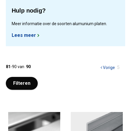
Hulp nodig?
Meer informatie over de soorten alumunium platen.
Lees meer
81
-
90
van
90
U
5
Vorige
pagina
bent
op
Filteren
pagina