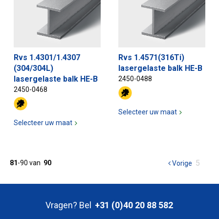
Rvs 1.4301/1.4307
Rvs 1.4571(316Ti)
(304/304L)
lasergelaste balk HE-B
lasergelaste balk HE-B
2450-0488
2450-0468
Selecteer uw maat
Selecteer uw maat
U
5
81
-
90
van
90
Vorige
pagina
bent
op
pagina
Vragen? Bel
+31 (0)40 20 88 582