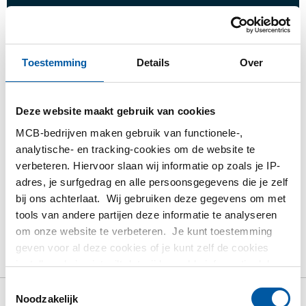
Inloggen
Toestemming
Details
Over
Gelieve in te loggen om te bestellen
Deze website maakt gebruik van cookies
Bestel met uw eigen artikelnummers
Calculeren met actuele MCB-prijzen
MCB-bedrijven maken gebruik van functionele-,
analytische- en tracking-cookies om de website te
Volg uw order via Track&Trace
verbeteren. Hiervoor slaan wij informatie op zoals je IP-
adres, je surfgedrag en alle persoonsgegevens die je zelf
bij ons achterlaat. Wij gebruiken deze gegevens om met
tools van andere partijen deze informatie te analyseren
om onze website te verbeteren. Je kunt toestemming
Product
Product omschrijving
Bruto prijslijst
geven voor al deze cookies of je kunt zelf de cookies
Downloads
Specificaties
instellen als je niet wilt dat wij bepaalde informatie delen.
Meer informatie over de cookies die wij bijhouden en de
Toestemmingsselectie
partijen waarmee wij samenwerken vind je in ons
Noodzakelijk