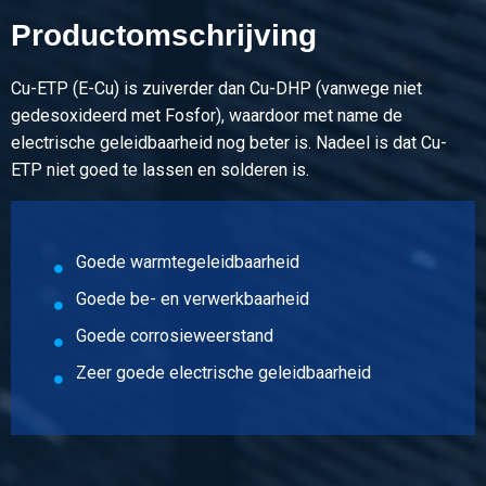
Artikelnummer
Productomschrijving
2910-0032-253
Omschrijving
Koper Cu-ETP/R250 plat 25x3 halfhard
Cu-ETP (E-Cu) is zuiverder dan Cu-DHP (vanwege niet
Stuks gewicht in kg
gedesoxideerd met Fosfor), waardoor met name de
Bruto prijs
electrische geleidbaarheid nog beter is. Nadeel is dat Cu-
Selecteer
ETP niet goed te lassen en solderen is.
Artikelnummer
2910-0032-154
Goede warmtegeleidbaarheid
Omschrijving
Koper Cu-ETP/R250 plat 15x4 halfhard
Goede be- en verwerkbaarheid
Stuks gewicht in kg
Goede corrosieweerstand
Bruto prijs
Selecteer
Zeer goede electrische geleidbaarheid
Artikelnummer
2910-0032-204
Omschrijving