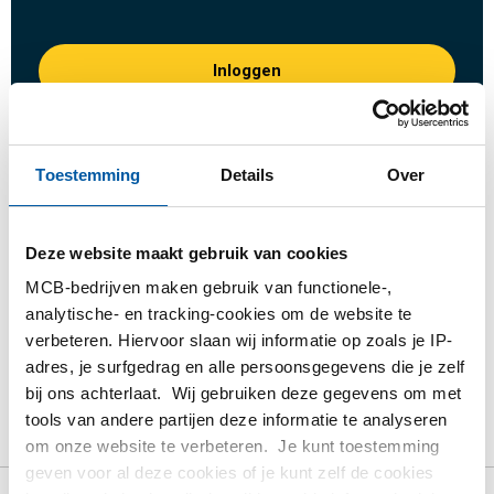
Inloggen
Gelieve in te loggen om te bestellen
Toestemming
Details
Over
Bestel met uw eigen artikelnummers
Calculeren met actuele MCB-prijzen
Deze website maakt gebruik van cookies
Volg uw order via Track&Trace
MCB-bedrijven maken gebruik van functionele-,
analytische- en tracking-cookies om de website te
verbeteren. Hiervoor slaan wij informatie op zoals je IP-
adres, je surfgedrag en alle persoonsgegevens die je zelf
Product
Product omschrijving
Bruto prijslijst
bij ons achterlaat. Wij gebruiken deze gegevens om met
tools van andere partijen deze informatie te analyseren
Downloads
Specificaties
om onze website te verbeteren. Je kunt toestemming
geven voor al deze cookies of je kunt zelf de cookies