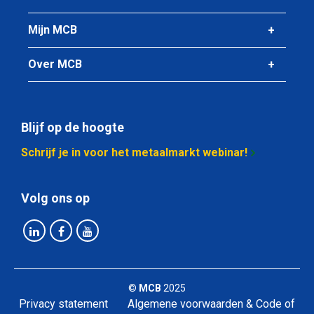
2800-0037-6215
Mijn MCB
Omschrijving
Alu plaat EN AW-5083 H321 6000x2000x15 (scheepsbouw
3.2)
Over MCB
Stuks gewicht in kg
486,00
Blijf op de hoogte
Bruto prijs
Selecteer
Schrijf je in voor het metaalmarkt webinar!
Artikelnummer
Volg ons op
2800-0037-6220
Omschrijving
Alu plaat EN AW-5083 H321 6000x2000x20 (scheepsbouw
3.2)
Stuks gewicht in kg
©
MCB
2025
648,00
Privacy statement
Algemene voorwaarden & Code of