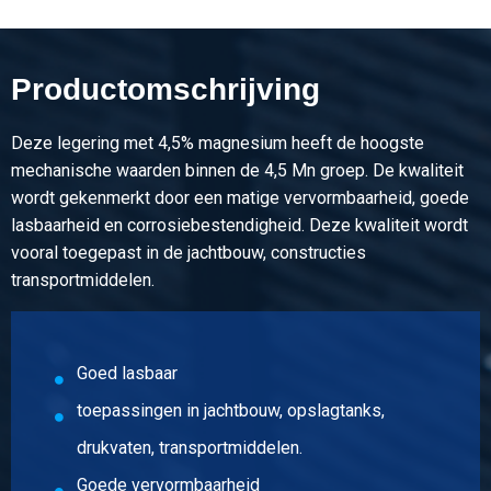
194,40
Bruto prijs
Selecteer
Productomschrijving
Artikelnummer
2800-0037-628
Deze legering met 4,5% magnesium heeft de hoogste
Omschrijving
mechanische waarden binnen de 4,5 Mn groep. De kwaliteit
Alu plaat EN AW-5083 H321 6000x2000x8 (scheepsbouw
wordt gekenmerkt door een matige vervormbaarheid, goede
3.2)
lasbaarheid en corrosiebestendigheid. Deze kwaliteit wordt
vooral toegepast in de jachtbouw, constructies
Stuks gewicht in kg
transportmiddelen.
259,20
Bruto prijs
Selecteer
Goed lasbaar
Artikelnummer
toepassingen in jachtbouw, opslagtanks,
2800-0037-6210
drukvaten, transportmiddelen.
Omschrijving
Alu plaat EN AW-5083 H321 6000x2000x10 (scheepsbouw
Goede vervormbaarheid