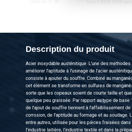
2400-0010-70
Inox 1.4305 (303) lam
2400-0010-75
Inox 1.4305 (303) lam
2400-0010-80
Inox 1.4305 (303) lam
2400-0010-85
Inox 1.4305 (303) lam
Description du produit
2400-0010-90
Inox 1.4305 (303) lam
Acier inoxydable austénitique. L'une des méthodes l
améliorer l'aptitude à l'usinage de l'acier austénitiqu
2400-0010-95
Inox 1.4305 (303) lam
consiste à ajouter du souffre. Combiné au manganès
cet élément se transforme en sulfures de manganès
2400-0010-100
Inox 1.4305 (303) lam
sorte que les copeaux soient de courte taille et que l
quelque peu graissée. Par rapport au type de base 
2400-0010-105
Inox 1.4305 (303) lam
de l'ajout de souffre tiennent à l'affaiblissement de 
corrosion, de l'aptitude au formage et au soudage. L
2400-0010-110
Inox 1.4305 (303) lam
entre autres, utilisée pour les pièces fraisées dans l
l'industrie laitière, l'industrie textile et dans la prép
2400-0010-115
Inox 1.4305 (303) lam