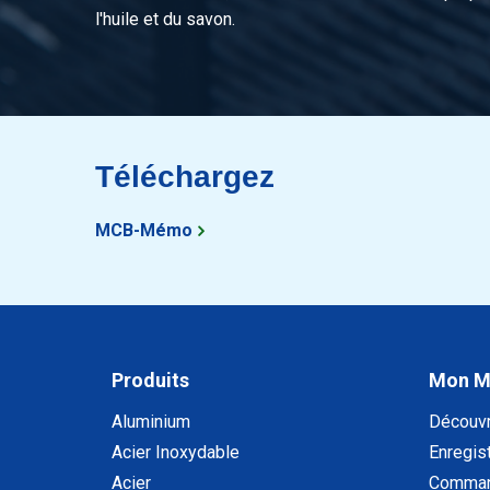
l'huile et du savon.
2400-0010-120
Inox 1.4305 (303) lam
2400-0010-125
Inox 1.4305 (303) lam
2400-0010-130
Inox 1.4305 (303) lam
Téléchargez
2400-0010-135
Inox 1.4305 (303) lam
MCB-Mémo
2400-0010-140
Inox 1.4305 (303) lam
2400-0010-145
Inox 1.4305 (303) lam
2400-0010-150
Inox 1.4305 (303) lam
Produits
Mon 
2400-0010-155
Inox 1.4305 (303) lam
Aluminium
Découv
Acier Inoxydable
Enregist
2400-0010-160
Inox 1.4305 (303) lam
Acier
Comman