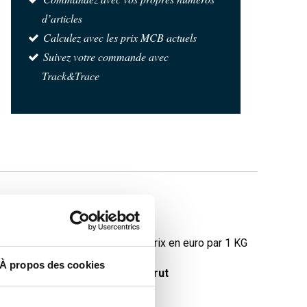
d’articles
Calculez avec les prix MCB actuels
Suivez votre commande avec
Track&Trace
croûté
Prix en euro par 1 KG
À propos des cookies
oids des pièces en
Prix brut
g