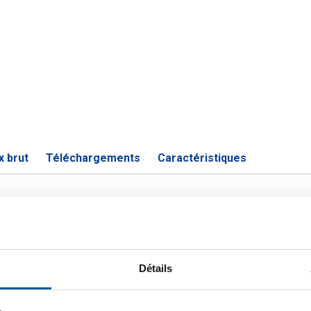
x brut
Téléchargements
Caractéristiques
1.4305 (303) laminé à chaud rond é
Détails
P
k