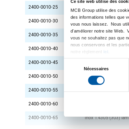
Ce site web utilise des cook
2400-0010-25
Inox 1.4305 (303) lam
MCB Group utilise des cookie
des informations telles que 
2400-0010-30
Inox 1.4305 (303) lam
vous nous laissez. Nous util
d'améliorer notre site Web. 
2400-0010-35
Inox 1.4305 (303) lam
vous ne souhaitez pas que no
nous conservons et les parti
2400-0010-40
Inox 1.4305 (303) lam
notre règlement
ici
.
Sélection
2400-0010-45
Inox 1.4305 (303) lam
du
Nécessaires
consentement
2400-0010-50
Inox 1.4305 (303) lam
2400-0010-55
Inox 1.4305 (303) lam
2400-0010-60
Inox 1.4305 (303) lam
2400-0010-65
Inox 1.4305 (303) lam