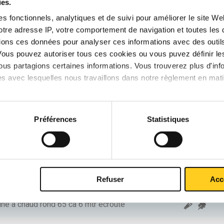
ies.
iné à chaud rond 25 ca 6 mtr écroûté
s fonctionnels, analytiques et de suivi pour améliorer le site W
votre adresse IP, votre comportement de navigation et toutes le
iné à chaud rond 30 ca 6 mtr écroûté
ions ces données pour analyser ces informations avec des outils 
Vous pouvez autoriser tous ces cookies ou vous puvez définir 
iné à chaud rond 35 ca 6 mtr écroûté
us partagions certaines informations. Vous trouverez plus d'inf
es avec lesquelles nous travaillons dans notre règlement en mat
iné à chaud rond 40 ca 6 mtr écroûté
iné à chaud rond 45 ca 6 mtr écroûté
Préférences
Statistiques
iné à chaud rond 50 ca 6 mtr écroûté
iné à chaud rond 55 ca 6 mtr écroûté
Refuser
Acc
iné à chaud rond 60 ca 6 mtr écroûté
iné à chaud rond 65 ca 6 mtr écroûté