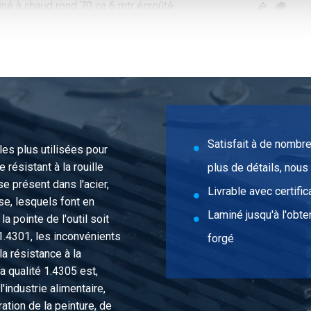
iné à chaud rond 70 ca 6 mtr écroûté
iné à chaud rond 75 ca 6 mtr écroûté
iné à chaud rond 80 ca 6 mtr écroûté
iné à chaud rond 85 ca 6 mtr écroûté
iné à chaud rond 90 ca 6 mtr écroûté
Satisfait à de nombr
es plus utilisées pour
e résistant à la rouille
plus de détails, nous
iné à chaud rond 95 ca 6 mtr écroûté
e présent dans l'acier,
Livrable avec certific
e, lesquels font en
iné à chaud rond 100 ca 6 mtr écroûté
Laminé jusqu'à l'obt
a pointe de l'outil soit
1.4301, les inconvénients
forgé
iné à chaud rond 105 ca 5-6 mtr écroûté
la résistance à la
a qualité 1.4305 est,
iné à chaud rond 110 ca 5-6 mtr écroûté
'industrie alimentaire,
aration de la peinture, de
iné à chaud rond 115 ca 5-6 mtr écroûté